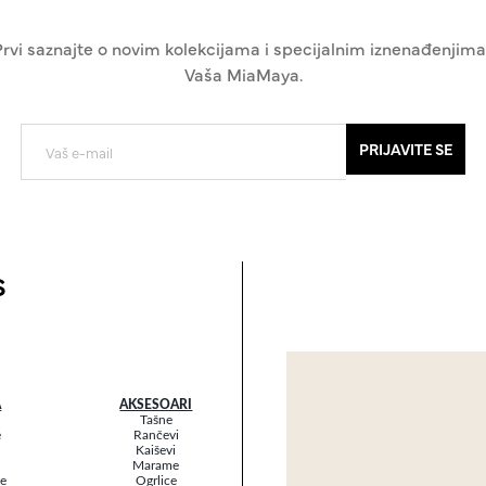
Prvi saznajte o novim kolekcijama i specijalnim iznenađenjima
Vaša MiaMaya.
PRIJAVITE SE
s
A
AKSESOARI
Tašne
e
Rančevi
Kaiševi
Marame
ke
Ogrlice