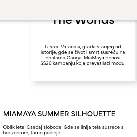
Encounters of
The Worlds
U srcu Varanasi, grada starijeg od
istorije, gde se život i smrt susreću na
obalama Ganga, MiaMaya donosi
SS26 kampanju koja prevazilazi modu.
MIAMAYA SUMMER SILHOUETTE
Oblik leta. Osećaj slobode. Gde se linija tela susreće s
horizontom, tamo počinje...