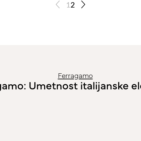
1
2
Ferragamo
amo: Umetnost italijanske el