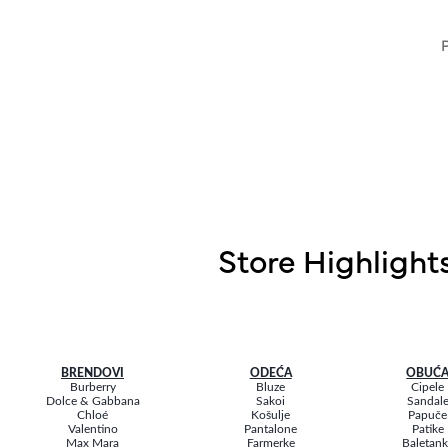
Store Highlight
BRENDOVI
ODEĆA
OBUĆ
Burberry
Bluze
Cipele
Dolce & Gabbana
Sakoi
Sandal
Chloé
Košulje
Papuče
Valentino
Pantalone
Patike
Max Mara
Farmerke
Baletan