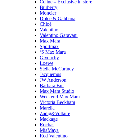
Celine – Exclusive in store
Burberry
Moncler
Dolce & Gabbana
Chloé
Valentino
Valentino Garavani
Max Mara
Sportmax
‘S Max Mara
Givenchy
Loewe
Stella McCartney
Jacquemus
JW Anderson
Barbara Bui
Max Mara Studio
Weekend Max Mara
Victoria Beckham
Marella
Zadig&Voltaire
Mackage
Rochas
MiaMaya
Red Valentino