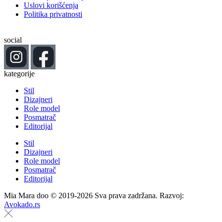
Uslovi korišćenja
Politika privatnosti
social
kategorije
Stil
Dizajneri
Role model
Posmatrač
Editorijal
Stil
Dizajneri
Role model
Posmatrač
Editorijal
Mia Mara doo © 2019-2026 Sva prava zadržana. Razvoj:
Avokado.rs