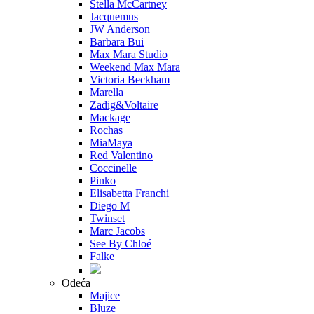
Stella McCartney
Jacquemus
JW Anderson
Barbara Bui
Max Mara Studio
Weekend Max Mara
Victoria Beckham
Marella
Zadig&Voltaire
Mackage
Rochas
MiaMaya
Red Valentino
Coccinelle
Pinko
Elisabetta Franchi
Diego M
Twinset
Marc Jacobs
See By Chloé
Falke
Odeća
Majice
Bluze