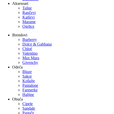
Aksesoari
Tašne
Rančevi
Kaiševi
Marame
Ogrlice
Brendovi
Burberry
Dolce & Gabbana
Chloé
Valentino
Max Mara
Givenchy
Odeća
Bluze
Sakoi
Košulje
Pantalone
Farmerke
Haljine
Obuća
Cipele
Sandale
Papuče