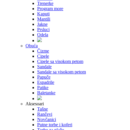
Trenerke
Program more
Kaputi
Mantili
Jakne
Prsluci
Odela
Obuća
Čizme
Cipele
Cipele sa visokom petom
Sandale
Sandale sa visokom petom
Papuče
Espadrile
Patike
Baletanke
Aksesoari
Tašne
Rančevi
Novčanici
Putne torbe i koferi
Torbe za plažu