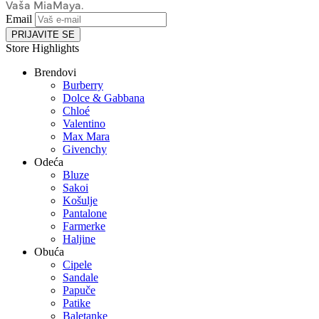
Vaša MiaMaya.
Email
PRIJAVITE SE
Store Highlights
Brendovi
Burberry
Dolce & Gabbana
Chloé
Valentino
Max Mara
Givenchy
Odeća
Bluze
Sakoi
Košulje
Pantalone
Farmerke
Haljine
Obuća
Cipele
Sandale
Papuče
Patike
Baletanke