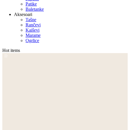
Patike
Baletanke
Aksesoari
Tašne
Rančevi
Kaiševi
Marame
Ogrlice
Hot items