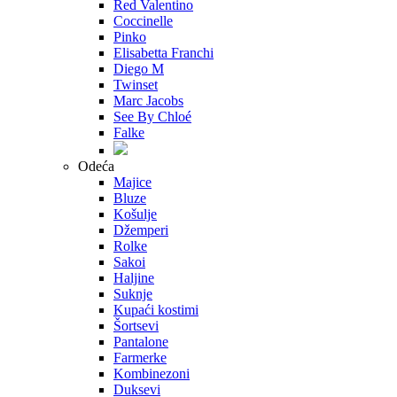
Red Valentino
Coccinelle
Pinko
Elisabetta Franchi
Diego M
Twinset
Marc Jacobs
See By Chloé
Falke
Odeća
Majice
Bluze
Košulje
Džemperi
Rolke
Sakoi
Haljine
Suknje
Kupaći kostimi
Šortsevi
Pantalone
Farmerke
Kombinezoni
Duksevi