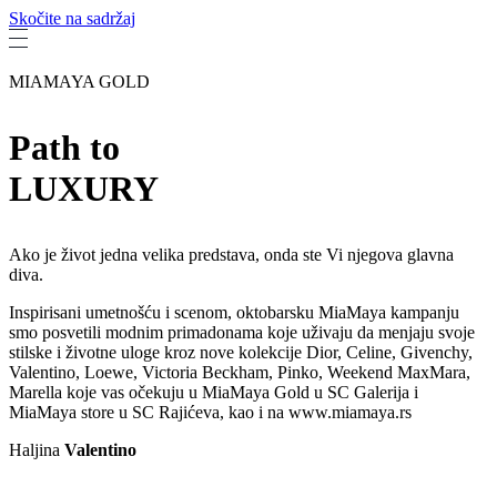
Skočite na sadržaj
MIAMAYA GOLD
Path to
LUXURY
Ako je život jedna velika predstava, onda ste Vi njegova glavna
diva.
Inspirisani umetnošću i scenom, oktobarsku MiaMaya kampanju
smo posvetili modnim primadonama koje uživaju da menjaju svoje
stilske i životne uloge kroz nove kolekcije Dior, Celine, Givenchy,
Valentino, Loewe, Victoria Beckham, Pinko, Weekend MaxMara,
Marella koje vas očekuju u MiaMaya Gold u SC Galerija i
MiaMaya store u SC Rajićeva, kao i na www.miamaya.rs
Haljina
Valentino