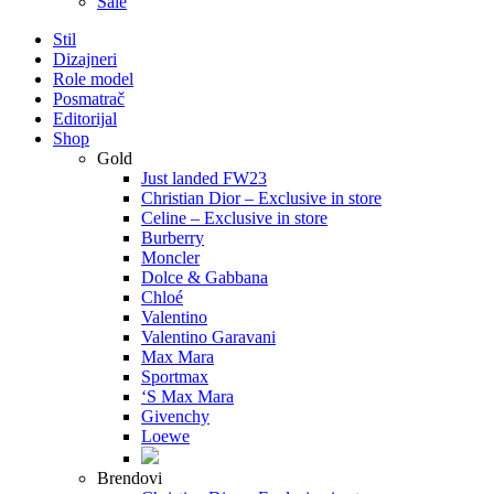
Sale
Stil
Dizajneri
Role model
Posmatrač
Editorijal
Shop
Gold
Just landed FW23
Christian Dior – Exclusive in store
Celine – Exclusive in store
Burberry
Moncler
Dolce & Gabbana
Chloé
Valentino
Valentino Garavani
Max Mara
Sportmax
‘S Max Mara
Givenchy
Loewe
Brendovi