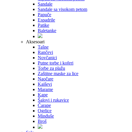
Sandale
Sandale sa visokom petom
Papuče
Espadrile
Patike
Baletanke
Aksesoari
Tašne
Rančevi
Novčanici
Putne torbe i koferi
Torbe za plažu
Zaštitne maske za lice
Naočare
Kaiševi
Marame
Kape
Šalovi i rukavice
Čarape
Ogrlice
Minđuše
Broš