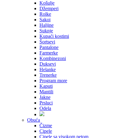
Košulje
Džemperi
Rolke
Sakoi
Haljine
Suknje
Kupaći kostimi
Šortsevi
Pantalone
Farmerke
Kombinezoni
Duksevi
Helanke
Trenerke
Program more
Kaputi
Mantili
Jakne
Prsluci
Odela
Obuća
Čizme
Cipele
Cipele sa visokom petom