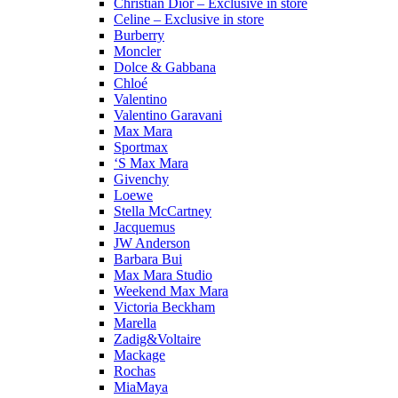
Christian Dior – Exclusive in store
Celine – Exclusive in store
Burberry
Moncler
Dolce & Gabbana
Chloé
Valentino
Valentino Garavani
Max Mara
Sportmax
‘S Max Mara
Givenchy
Loewe
Stella McCartney
Jacquemus
JW Anderson
Barbara Bui
Max Mara Studio
Weekend Max Mara
Victoria Beckham
Marella
Zadig&Voltaire
Mackage
Rochas
MiaMaya