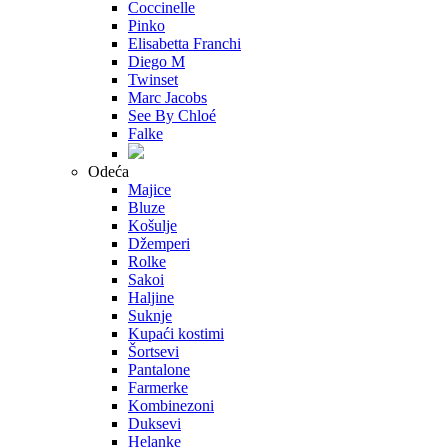
Coccinelle
Pinko
Elisabetta Franchi
Diego M
Twinset
Marc Jacobs
See By Chloé
Falke
Odeća
Majice
Bluze
Košulje
Džemperi
Rolke
Sakoi
Haljine
Suknje
Kupaći kostimi
Šortsevi
Pantalone
Farmerke
Kombinezoni
Duksevi
Helanke