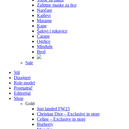
Zaštitne maske za lice
Naočare
Kaiševi
Marame
Kape
Šalovi i rukavice
Čarape
Ogrlice
Minđuše
Broš
Sale
Stil
Dizajneri
Role model
Posmatrač
Editorijal
Shop
Gold
Just landed FW23
Christian Dior – Exclusive in store
Celine – Exclusive in store
Burberry