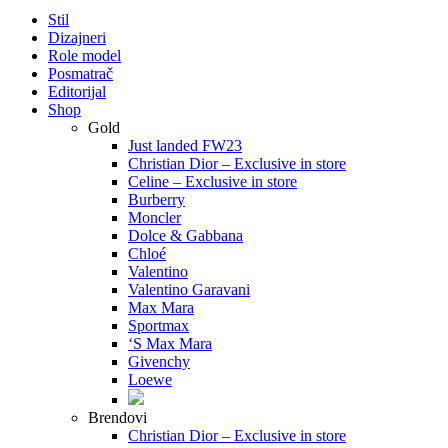
Stil
Dizajneri
Role model
Posmatrač
Editorijal
Shop
Gold
Just landed FW23
Christian Dior – Exclusive in store
Celine – Exclusive in store
Burberry
Moncler
Dolce & Gabbana
Chloé
Valentino
Valentino Garavani
Max Mara
Sportmax
‘S Max Mara
Givenchy
Loewe
Brendovi
Christian Dior – Exclusive in store