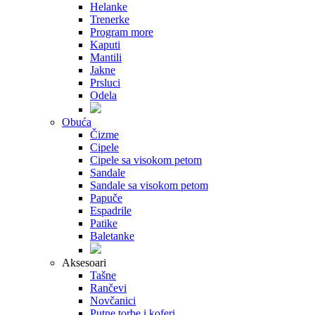
Helanke
Trenerke
Program more
Kaputi
Mantili
Jakne
Prsluci
Odela
Obuća
Čizme
Cipele
Cipele sa visokom petom
Sandale
Sandale sa visokom petom
Papuče
Espadrile
Patike
Baletanke
Aksesoari
Tašne
Rančevi
Novčanici
Putne torbe i koferi