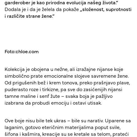
garderober je kao prirodna evolucija našeg života.“
Dodala je i da je želela da pokaže
„složenost, suprotnosti
i različite strane žene.“
Foto:chloe.com
Kolekcija je obojena u nežne, ali izražajne nijanse koje
simbolično prate emocionalne slojeve savremene žene.
Od prigušenih bež i krem tonova, preko prašnjavo plave,
puderasto roze i tirkizne, pa sve do zasićenijih nijansi
tamne maline i senf žute – svaka boja je pažljivo
izabrana da probudi emociju i ostavi utisak.
Ove boje nisu bile tek ukras – bile su narativ. Uparene sa
laganim, gotovo eteričnim materijalima poput svile,
šifona i kašmira, kreacije su se kretale sa telom, prateći