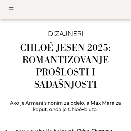
DIZAJNERI
CHLOÉ JESEN 2025:
ROMANTIZOVANJE
PROŠLOSTI I
SADAŠNJOSTI
Ako je Armani sinonim za odelo, a Max Mara za
kaput, onda je Chloé-bluza.
reativna direktorka brenda
Chloé, Chemena