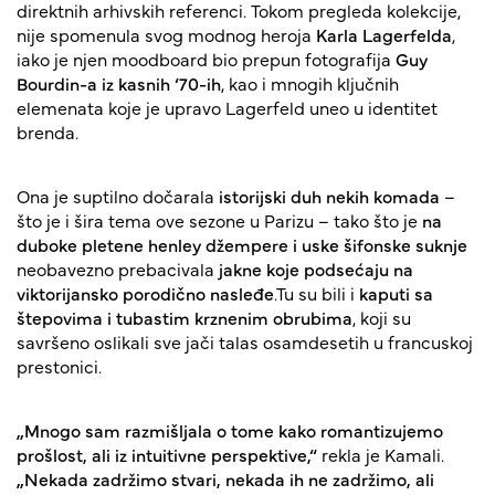
direktnih arhivskih referenci. Tokom pregleda kolekcije,
nije spomenula svog modnog heroja
Karla Lagerfelda
,
iako je njen moodboard bio prepun fotografija
Guy
Bourdin-a iz kasnih ‘70-ih
, kao i mnogih ključnih
elemenata koje je upravo Lagerfeld uneo u identitet
brenda.
Ona je suptilno dočarala
istorijski duh nekih komada
–
što je i šira tema ove sezone u Parizu – tako što je
na
duboke pletene henley džempere i uske šifonske suknje
neobavezno prebacivala
jakne koje podsećaju na
viktorijansko porodično nasleđe
.Tu su bili i
kaputi sa
štepovima i tubastim krznenim obrubima
, koji su
savršeno oslikali sve jači talas osamdesetih u francuskoj
prestonici.
„Mnogo sam razmišljala o tome kako romantizujemo
prošlost, ali iz intuitivne perspektive,“
rekla je Kamali.
„Nekada zadržimo stvari, nekada ih ne zadržimo, ali