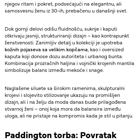
njegov ritam i pokret, podsećajući na elegantnu, ali
samosvesnu ženu iz 30-ih, prebačenu u današnji svet.
Dok gornji delovi odišu fluidnošću, suknje i kaputi
otkrivaju jasniji, strukturiraniji dizajn – kao kontrapunkt
ženstvenosti. Zanimljiv detalj u kolekciji je upotreba
kožnih pojaseva sa velikim kopčama
, kao i oversized
kaputa koji donose dozu autoriteta i urbanog bunta.
Kombinacija prozračnih haljina i vojnički krojenih mantila
simbolizuje balans između mekoće i snage.
Naglašene siluete sa širokim ramenima, skulpturalni
krojevi i slojevito stilizovanje ukazuju na promišljen
dizajn, ali i na želju da moda danas bude prilagođena
stvarnoj ženi – onoj koja mora da balansira između
uloga, ali ne pristaje na kompromis kada je stil u pitanju.
Paddington torba: Povratak