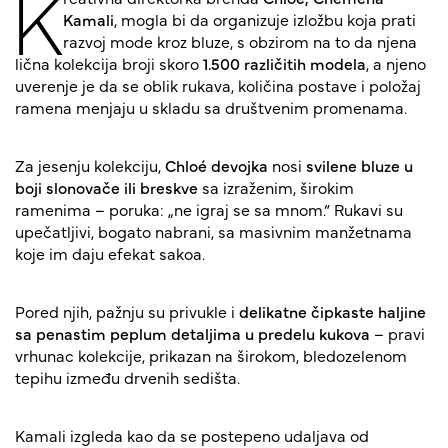
K
Kamali
, mogla bi da organizuje izložbu koja prati
razvoj mode kroz bluze, s obzirom na to da njena
lična kolekcija broji skoro
1.500 različitih modela
, a njeno
uverenje je da se oblik rukava, količina postave i položaj
ramena menjaju u skladu sa društvenim promenama.
Za jesenju kolekciju,
Chloé devojka
nosi
svilene bluze u
boji slonovače ili breskve
sa izraženim, širokim
ramenima – poruka: „ne igraj se sa mnom.“ Rukavi su
upečatljivi, bogato nabrani, sa masivnim manžetnama
koje im daju efekat sakoa.
Pored njih, pažnju su privukle i
delikatne čipkaste haljine
sa penastim peplum detaljima u predelu kukova
– pravi
vrhunac kolekcije, prikazan na širokom, bledozelenom
tepihu između drvenih sedišta.
Kamali izgleda kao da se postepeno udaljava od