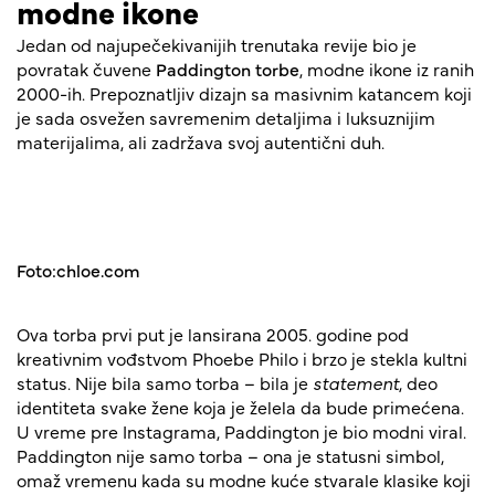
modne ikone
Jedan od najupečekivanijih trenutaka revije bio je
povratak čuvene
Paddington torbe
, modne ikone iz ranih
2000-ih. Prepoznatljiv dizajn sa masivnim katancem koji
je sada osvežen savremenim detaljima i luksuznijim
materijalima, ali zadržava svoj autentični duh.
Foto:chloe.com
Ova torba prvi put je lansirana 2005. godine pod
kreativnim vođstvom Phoebe Philo i brzo je stekla kultni
status. Nije bila samo torba – bila je
statement
, deo
identiteta svake žene koja je želela da bude primećena.
U vreme pre Instagrama, Paddington je bio modni viral.
Paddington nije samo torba – ona je statusni simbol,
omaž vremenu kada su modne kuće stvarale klasike koji