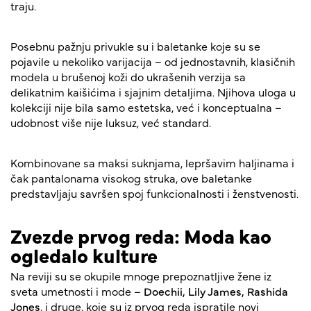
traju.
Posebnu pažnju privukle su i baletanke koje su se
pojavile u nekoliko varijacija – od jednostavnih, klasičnih
modela u brušenoj koži do ukrašenih verzija sa
delikatnim kaišićima i sjajnim detaljima. Njihova uloga u
kolekciji nije bila samo estetska, već i konceptualna –
udobnost više nije luksuz, već standard.
Kombinovane sa maksi suknjama, lepršavim haljinama i
čak pantalonama visokog struka, ove baletanke
predstavljaju savršen spoj funkcionalnosti i ženstvenosti.
Zvezde prvog reda: Moda kao
ogledalo kulture
Na reviji su se okupile mnoge prepoznatljive žene iz
sveta umetnosti i mode –
Doechii, Lily James, Rashida
Jones
, i druge, koje su iz prvog reda ispratile novi