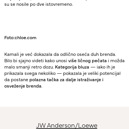
su se nosile po dve istovremeno.
Foto:chloe.com
Kamali je već dokazala da odlično oseća duh brenda.
Bilo bi sjajno videti kako unosi
više ličnog pečata
i možda
malo smanji retro dozu.
Kategorija bluza
— iako ih je
prikazala svega nekoliko — pokazala je veliki potencijal
da postane
polazna tačka za dalje istraživanje i
osveženje brenda
.
JW Anderson/Loewe