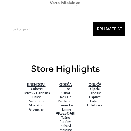
Vaša MiaMaya.
PRIJAVITE SE
Store Highlights
BRENDOVI
ODEĆA
OBUĆA
Burberry
Bluze
Cipele
Dolce & Gabbana
Sakoi
Sandale
Chloé
Košulje
Papuče
Valentino
Pantalone
Patike
Max Mara
Farmerke
Baletanke
Givenchy
Haljine
AKSESOARI
Tašne
Rančevi
Kaiševi
Marame