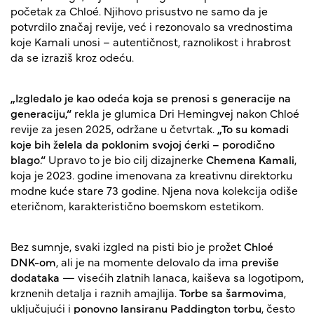
početak za Chloé. Njihovo prisustvo ne samo da je
potvrdilo značaj revije, već i rezonovalo sa vrednostima
koje Kamali unosi – autentičnost, raznolikost i hrabrost
da se izraziš kroz odeću.
„Izgledalo je kao odeća koja se prenosi s generacije na
generaciju,“
rekla je glumica Dri Hemingvej nakon Chloé
revije za jesen 2025, održane u četvrtak.
„To su komadi
koje bih želela da poklonim svojoj ćerki – porodično
blago.“
Upravo to je bio cilj dizajnerke
Chemena Kamali
,
koja je 2023. godine imenovana za kreativnu direktorku
modne kuće stare 73 godine. Njena nova kolekcija odiše
eteričnom, karakteristično boemskom estetikom.
Bez sumnje, svaki izgled na pisti bio je prožet
Chloé
DNK-om
, ali je na momente delovalo da ima
previše
dodataka
— visećih zlatnih lanaca, kaiševa sa logotipom,
krznenih detalja i raznih amajlija.
Torbe sa šarmovima
,
uključujući i
ponovno lansiranu Paddington torbu
, često