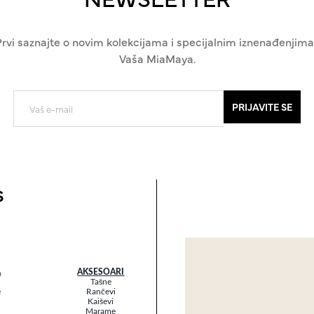
Prvi saznajte o novim kolekcijama i specijalnim iznenađenjima
Vaša MiaMaya.
PRIJAVITE SE
s
A
AKSESOARI
Tašne
e
Rančevi
Kaiševi
Marame