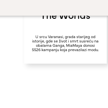
Encounters of
The Worlds
U srcu Varanasi, grada starijeg od
istorije, gde se život i smrt susreću na
obalama Ganga, MiaMaya donosi
SS26 kampanju koja prevazilazi modu.