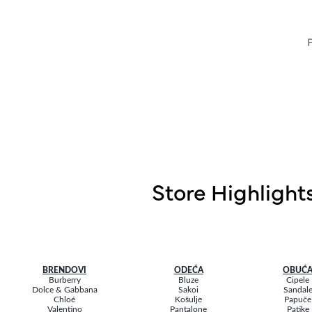
Store Highlight
BRENDOVI
ODEĆA
OBUĆ
Burberry
Bluze
Cipele
Dolce & Gabbana
Sakoi
Sandal
Chloé
Košulje
Papuče
Valentino
Pantalone
Patike