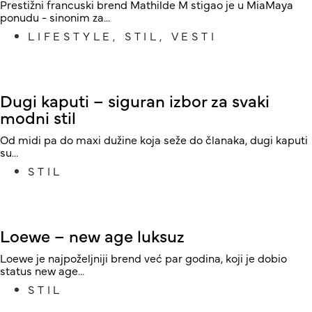
Prestižni francuski brend Mathilde M stigao je u MiaMaya
ponudu - sinonim za...
LIFESTYLE
,
STIL
,
VESTI
Dugi kaputi – siguran izbor za svaki
modni stil
Od midi pa do maxi dužine koja seže do članaka, dugi kaputi
su...
STIL
Loewe – new age luksuz
Loewe je najpoželjniji brend već par godina, koji je dobio
status new age...
STIL