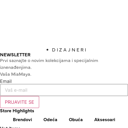
DIZAJNERI
NEWSLETTER
Prvi saznajte o novim kolekcijama i specijalnim
iznenađenjima.
Vaša MiaMaya.
Email
PRIJAVITE SE
Store Highlights
Brendovi
Odeća
Obuća
Aksesoari
Hot items