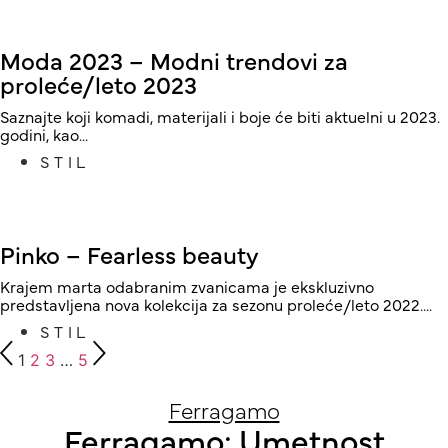
Moda 2023 – Modni trendovi za
proleće/leto 2023
Saznajte koji komadi, materijali i boje će biti aktuelni u 2023.
godini, kao...
STIL
Pinko – Fearless beauty
Krajem marta odabranim zvanicama je ekskluzivno
predstavljena nova kolekcija za sezonu proleće/leto 2022....
STIL
1
2
3
…
5
Ferragamo
Ferragamo: Umetnost