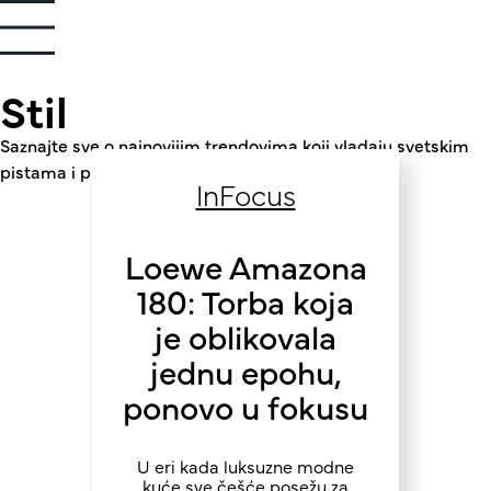
Stil
Saznajte sve o najnovijim trendovima koji vladaju svetskim
pistama i pronađite svoju modnu inspiraciju.
InFocus
Loewe Amazona
180: Torba koja
je oblikovala
jednu epohu,
ponovo u fokusu
U eri kada luksuzne modne
kuće sve češće posežu za