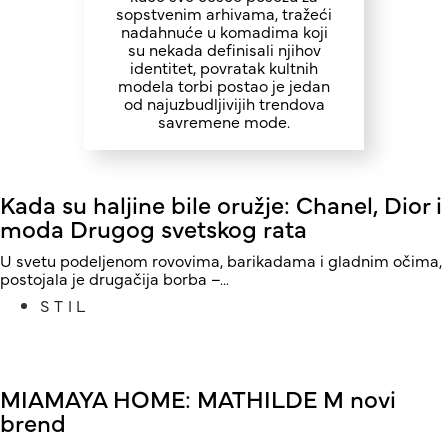
sopstvenim arhivama, tražeći
nadahnuće u komadima koji
su nekada definisali njihov
identitet, povratak kultnih
modela torbi postao je jedan
od najuzbudljivijih trendova
savremene mode.
Kada su haljine bile oružje: Chanel, Dior i
moda Drugog svetskog rata
U svetu podeljenom rovovima, barikadama i gladnim očima,
postojala je drugačija borba –...
STIL
MIAMAYA HOME: MATHILDE M novi
brend