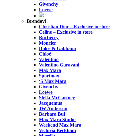
Givenchy
Loewe
Brendovi
Christian Dior – Exclusive in store
Celine – Exclusive in store
Burberry
Moncler
Dolce & Gabbana
Chloé
Valentino
Valentino Garavani
Max Mara
Sportmax
‘S Max Mara
Givenchy
Loewe
Stella McCartney
Jacquemus
JW Anderson
Barbara Bui
Max Mara Studio
Weekend Max Mara
Victoria Beckham
Marella