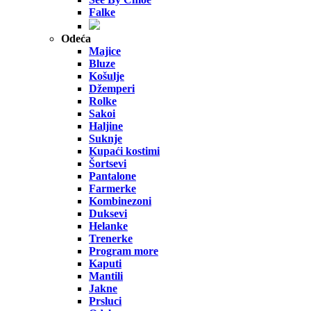
Falke
Odeća
Majice
Bluze
Košulje
Džemperi
Rolke
Sakoi
Haljine
Suknje
Kupaći kostimi
Šortsevi
Pantalone
Farmerke
Kombinezoni
Duksevi
Helanke
Trenerke
Program more
Kaputi
Mantili
Jakne
Prsluci