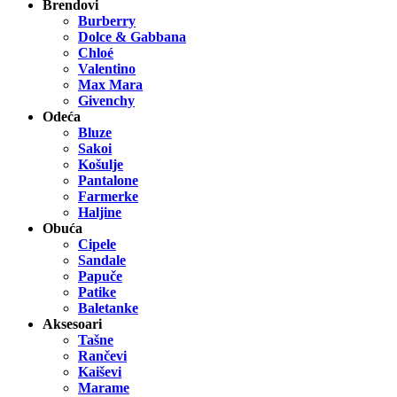
Brendovi
Burberry
Dolce & Gabbana
Chloé
Valentino
Max Mara
Givenchy
Odeća
Bluze
Sakoi
Košulje
Pantalone
Farmerke
Haljine
Obuća
Cipele
Sandale
Papuče
Patike
Baletanke
Aksesoari
Tašne
Rančevi
Kaiševi
Marame