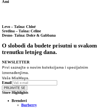
Ami
Levo – Tašna:
Chloé
Sredina – Tašna:
Celine
Desno- Tašna:
Dolce & Gabbana
O slobodi da budete prisutni u svakom
trenutku letnjeg dana.
NEWSLETTER
Prvi saznajte o novim kolekcijama i specijalnim
iznenađenjima.
Vaša MiaMaya.
Email
PRIJAVITE SE
Store Highlights
Brendovi
Burberry