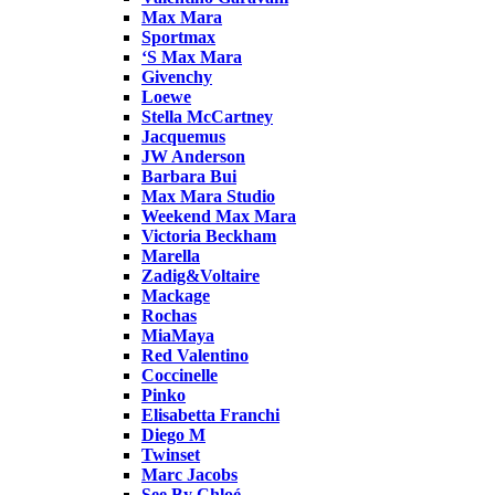
Max Mara
Sportmax
‘S Max Mara
Givenchy
Loewe
Stella McCartney
Jacquemus
JW Anderson
Barbara Bui
Max Mara Studio
Weekend Max Mara
Victoria Beckham
Marella
Zadig&Voltaire
Mackage
Rochas
MiaMaya
Red Valentino
Coccinelle
Pinko
Elisabetta Franchi
Diego M
Twinset
Marc Jacobs
See By Chloé