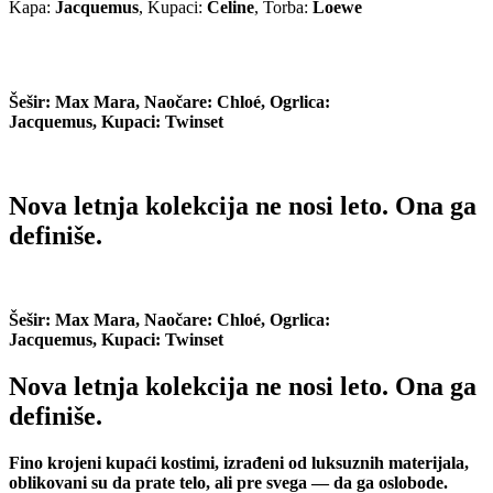
Kapa:
Jacquemus
, Kupaci:
Celine
, Torba:
Loewe
Šešir:
Max Mara
, Naočare:
Chloé
, Ogrlica:
Jacquemus,
Kupaci:
Twinset
Nova letnja kolekcija ne nosi leto. Ona ga
definiše.
Šešir:
Max Mara
, Naočare:
Chloé
, Ogrlica:
Jacquemus,
Kupaci:
Twinset
Nova letnja kolekcija ne nosi leto. Ona ga
definiše.
Fino krojeni kupaći kostimi, izrađeni od luksuznih materijala,
oblikovani su da prate telo, ali pre svega — da ga oslobode.