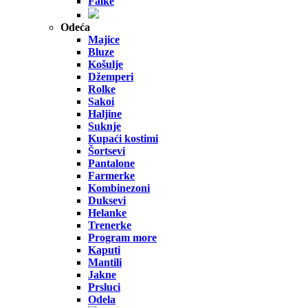
Falke
Odeća
Majice
Bluze
Košulje
Džemperi
Rolke
Sakoi
Haljine
Suknje
Kupaći kostimi
Šortsevi
Pantalone
Farmerke
Kombinezoni
Duksevi
Helanke
Trenerke
Program more
Kaputi
Mantili
Jakne
Prsluci
Odela