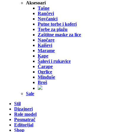
Aksesoari
Tašne
Rančevi
Novčanici
Putne torbe i koferi
Torbe za plažu
Zaštitne maske za lice
Naočare
Kaiševi
Marame
Kape
Šalovi i rukavice
Čarape
Ogrlice
Minđuše
Broš
Sale
Stil
Dizajneri
Role model
Posmatrač
Editorijal
Shop