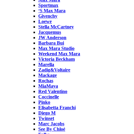
Sportmax
‘S Max Mara
Givenchy
Loewe
Stella McCartney
Jacquemus
JW Anderson
Barbara Bui
Max Mara Studio
Weekend Max Mara
Victoria Beckham
Marella
Zadig&Voltaire
Mackage
Rochas
MiaMaya
Red Valentino
Coccinelle
Pinko
Elisabetta Franchi
Diego M
Twinset
Marc Jacobs
See By Chloé