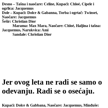
Desno – Tašna i naočare:
Celine
, Kupaći:
Chloé,
Cipele i
ogrlica:
Jacquemus
Dole – Kupaći:
Dolce & Gabanna
, Torba i ogrtač:
Twinset
,
Naočare:
Jacquemus
Šešir:
Christian Dior
Marama:
Max Mara
, Naočare:
Chloé,
Haljina i tašna:
Jacquemus,
Narukvica
: Ami
Sandale:
Christian Dior
Jer ovog leta ne radi se samo o
odevanju. Radi se o osećaju.
Kupaći:
Dolce & Gabbana
, Naočare:
Jacquemus
, Minđuše: