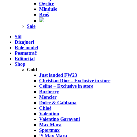
Ogrlice
Minđuše
Broš
Sale
Stil
Dizajneri
Role model
Posmatrač
Editorijal
Shop
Gold
Just landed FW23
Christian Dior – Exclusive in store
Celine – Exclusive in store
Burberry
Moncler
Dolce & Gabbana
Chloé
Valentino
Valentino Garavani
Max Mara
Sportmax
‘S Max Mara