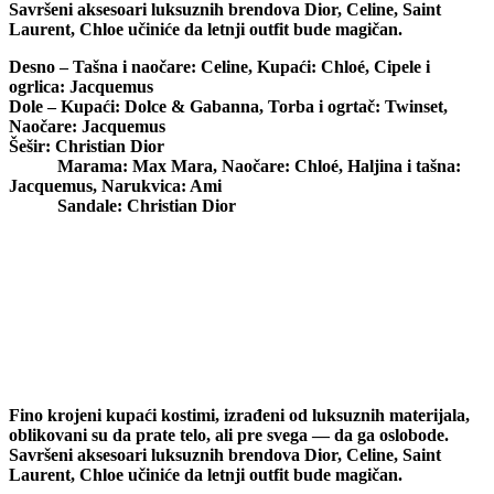
Savršeni aksesoari luksuznih brendova Dior, Celine, Saint
Laurent, Chloe učiniće da letnji outfit bude magičan.
Desno – Tašna i naočare:
Celine
, Kupaći:
Chloé,
Cipele i
ogrlica:
Jacquemus
Dole – Kupaći:
Dolce & Gabanna
, Torba i ogrtač:
Twinset
,
Naočare:
Jacquemus
Šešir:
Christian Dior
Marama:
Max Mara
, Naočare:
Chloé,
Haljina i tašna:
Jacquemus,
Narukvica
: Ami
Sandale:
Christian Dior
Fino krojeni kupaći kostimi, izrađeni od luksuznih materijala,
oblikovani su da prate telo, ali pre svega — da ga oslobode.
Savršeni aksesoari luksuznih brendova Dior, Celine, Saint
Laurent, Chloe učiniće da letnji outfit bude magičan.