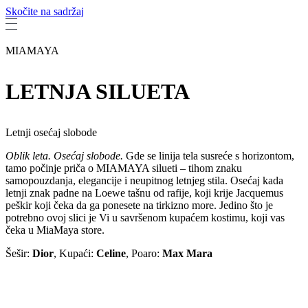
Skočite na sadržaj
MIAMAYA
LETNJA SILUETA
Letnji osećaj slobode
Oblik leta. Osećaj slobode.
Gde se linija tela susreće s horizontom,
tamo počinje priča o MIAMAYA silueti – tihom znaku
samopouzdanja, elegancije i neupitnog letnjeg stila. Osećaj kada
letnji znak padne na Loewe tašnu od rafije, koji krije Jacquemus
peškir koji čeka da ga ponesete na tirkizno more. Jedino što je
potrebno ovoj slici je Vi u savršenom kupaćem kostimu, koji vas
čeka u MiaMaya store.
Šešir:
Dior
, Kupaći:
Celine
, Poaro:
Max Mara