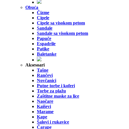
Obuća
Čizme
Cipele
Cipele sa visokom petom
Sandale
Sandale sa visokom petom
Papuče
Espadrile
Patike
Baletanke
Aksesoari
Tašne
Rančevi
Novčanici
Putne torbe i koferi
Torbe za plažu
Zaštitne maske za lice
Naočare
Kaiševi
Marame
Kape
Šalovi i rukavice
Čarape