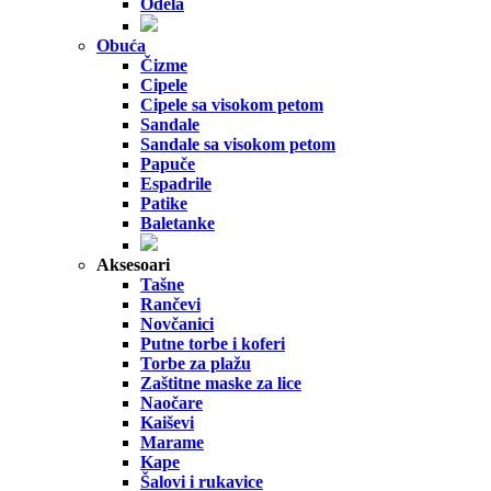
Odela
Obuća
Čizme
Cipele
Cipele sa visokom petom
Sandale
Sandale sa visokom petom
Papuče
Espadrile
Patike
Baletanke
Aksesoari
Tašne
Rančevi
Novčanici
Putne torbe i koferi
Torbe za plažu
Zaštitne maske za lice
Naočare
Kaiševi
Marame
Kape
Šalovi i rukavice