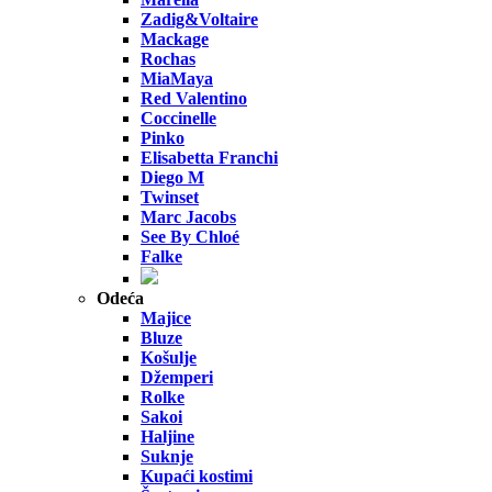
Zadig&Voltaire
Mackage
Rochas
MiaMaya
Red Valentino
Coccinelle
Pinko
Elisabetta Franchi
Diego M
Twinset
Marc Jacobs
See By Chloé
Falke
Odeća
Majice
Bluze
Košulje
Džemperi
Rolke
Sakoi
Haljine
Suknje
Kupaći kostimi