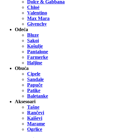
Dolce & Gabbana
Chloé
Valentino
Max Mara
Givenchy
Odeća
Bluze
Sakoi
Košulje
Pantalone
Farmerke
Haljine
Obuća
Cipele
Sandale
Papuče
Patike
Baletanke
Aksesoari
Tašne
Rančevi
Kaiševi
Marame
Ogrlice