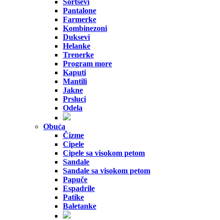
Šortsevi
Pantalone
Farmerke
Kombinezoni
Duksevi
Helanke
Trenerke
Program more
Kaputi
Mantili
Jakne
Prsluci
Odela
Obuća
Čizme
Cipele
Cipele sa visokom petom
Sandale
Sandale sa visokom petom
Papuče
Espadrile
Patike
Baletanke