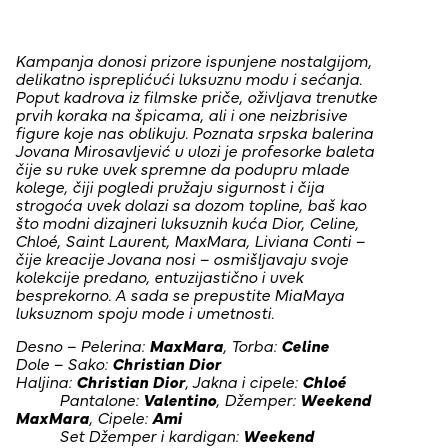
Kampanja donosi prizore ispunjene nostalgijom,
delikatno ispreplićući luksuznu modu i sećanja.
Poput kadrova iz filmske priče, oživljava trenutke
prvih koraka na špicama, ali i one neizbrisive
figure koje nas oblikuju. Poznata srpska balerina
Jovana Mirosavljević u ulozi je profesorke baleta
čije su ruke uvek spremne da podupru mlade
kolege, čiji pogledi pružaju sigurnost i čija
strogoća uvek dolazi sa dozom topline, baš kao
što modni dizajneri luksuznih kuća Dior, Celine,
Chloé, Saint Laurent, MaxMara, Liviana Conti –
čije kreacije Jovana nosi – osmišljavaju svoje
kolekcije predano, entuzijastično i uvek
besprekorno. A sada se prepustite MiaMaya
luksuznom spoju mode i umetnosti.
Desno – Pelerina:
MaxMara
, Torba:
Celine
Dole – Sako:
Christian Dior
Haljina:
Christian Dior
, Jakna i cipele:
Chloé
Pantalone:
Valentino
, Džemper:
Weekend
MaxMara
, Cipele:
Ami
Set Džemper i kardigan:
Weekend