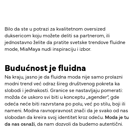
Bilo da ste u potrazi za kvalitetnom oversized
duksericom koju možete deliti sa partnerom, ili
jednostavno želite da pratite svetske trendove fluidne
mode, MiaMaya nudi inspiraciju i izbor.
Budućnost je fluidna
Na kraju, jasno je da fluidna moda nije samo prolazni
modni trend već odraz šireg društvenog pokreta ka
slobodi i jednakosti. Granice se nastavljaju pomerati:
možda će uskoro svi biti u konceptu „agender”, gde
odeća neće biti razvrstana po polu, već po stilu, boji ili
nameni. Modna ravnopravnost znači da je svako od nas
slobodan da kreira svoj identitet kroz odeću.
Moda je tu
da nas osnaži
, da nam dozvoli da budemo autentični.