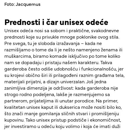
Foto: Jacquemus
Prednosti i čar unisex odeće
Unisex odeća nosi sa sobom i praktične, svakodnevne
prednosti koje su privukle mnoge poklonike ovog stila.
Pre svega, tu je sloboda izražavanja – kada ne
razmišljamo o tome da li je nešto namenjeno ženama ili
muškarcima, biramo komade isključivo po tome koliko
nam se dopadaju i pristaju našem karakteru. Takva
garderoba često odiše udobnošću i funkcionalnošću, jer
su krojevi obično širi ili prilagođeni raznim građama tela,
materijali prijatni, a dizajn univerzalan. Još jedna
zanimljiva dimenzija je održivost: kada garderoba nije
strogo rodno podeljena, lakše je razmenjujemo sa
partnerom, prijateljima ili unutar porodice. Na primer,
kvalitetan unisex kaput ili dukserica može nositi bilo ko,
što znači manje gomilanja sličnih stvari i promišljeniju
kupovinu. Tako unisex pristup podstiče i ekonomičnost,
jer investiramo u odeću koju volimo i koja će imati duži