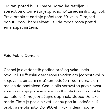
Ovi rani potezi bili su hrabri koraci ka razbijanju
stereotipa o tome šta je „prikladno” za jedan ili drugi pol.
Pravi preokret nastaje početkom 20. veka. Dizajneri
poput Coco Chanel shvatili su da moda mora pratiti
emancipaciju žena.
Foto:Public Domain
Chanel je dvadesetih godina prošlog veka unela
revoluciju u žensku garderobu uvođenjem jednostavnijih
krojeva inspirisanih muškom odećom, od mornarskih
majica do pantalona. Ona je bila verovatno prva slavna
kreatorka koja je ošišala kosu, odbacila korset i obukla
pantalone, čime je značajno doprinela slobodi ženske
mode. Time je poslala svetu jasnu poruku: odeća služi
osobi, a ne obrnuto. Do 1960-ih i 70-ih ideja modne