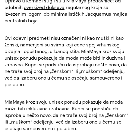
Upravo ti komadi stigli su u MiaMaya prodavnice: od
udobnih
oversized dukseva
regularnog kroja sa
izvezenim logom, do minimalističkih
Jacquemus majica
neutralnih boja.
Ovi odevni predmeti nisu označeni ni kao muški ni kao
ženski, namenjeni su svima koji cene spoj vrhunskog
dizajna i opuštenog, urbanog stila. MiaMaya kroz svoju
unisex ponudu pokazuje da moda može biti inkluzivna i
zabavna. Kupci se podstiču da isprobaju nešto novo, da
ne traže svoj broj na „ženskom” ili „muškom” odeljenju,
već da izaberu ono u čemu se osećaju samouvereno i
posebno.
MiaMaya kroz svoju unisex ponudu pokazuje da moda
može biti inkluzivna i zabavna. Kupci se podstiču da
isprobaju nešto novo, da ne traže svoj broj na „ženskom”
ili „muškom” odeljenju, već da izaberu ono u čemu se
osećaju samouvereno i posebno.