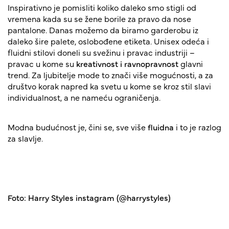
Inspirativno je pomisliti koliko daleko smo stigli od
vremena kada su se žene borile za pravo da nose
pantalone. Danas možemo da biramo garderobu iz
daleko šire palete, oslobođene etiketa. Unisex odeća i
fluidni stilovi doneli su svežinu i pravac industriji –
pravac u kome su
kreativnost i ravnopravnost
glavni
trend. Za ljubitelje mode to znači više mogućnosti, a za
društvo korak napred ka svetu u kome se kroz stil slavi
individualnost, a ne nameću ograničenja.
Modna budućnost je, čini se, sve više
fluidna
i to je razlog
za slavlje.
Foto: Harry Styles instagram (@harrystyles)