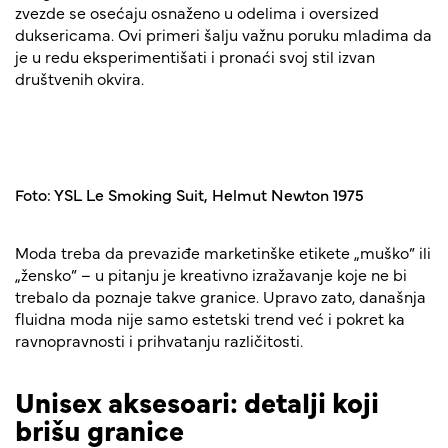
zvezde se osećaju osnaženo u odelima i oversized
duksericama. Ovi primeri šalju važnu poruku mladima da
je u redu eksperimentišati i pronaći svoj stil izvan
društvenih okvira.
Foto: YSL Le Smoking Suit, Helmut Newton 1975
Moda treba da prevaziđe marketinške etikete „muško” ili
„žensko” – u pitanju je kreativno izražavanje koje ne bi
trebalo da poznaje takve granice. Upravo zato, današnja
fluidna moda nije samo estetski trend već i pokret ka
ravnopravnosti i prihvatanju različitosti.
Unisex aksesoari: detalji koji
brišu granice