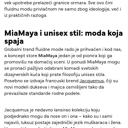
vek upotrebe prelazeći granice ormara. Sve ovo čini
fluidnu modu privlačnom ne samo zbog ideologije, već i
iz praktičnih razloga.
MiaMaya i unisex stil: moda koja
spaja
Globalni trend fluidne mode rado je prihvaćen i kod nas,
a koncept store
MiaMaya
jedan je od pionira koji ga
promovišu na domaćoj sceni. U ponudi MiaMaya mogu
se pronaći pažljivo odabrani komadi svetskih
dizajnerskih kuća koji prate filozofiju unisex stila.
Posebno se izdvaja francuski brend
Jacquemus
, čiji su
novi modeli dukseva i majica osmišljeni tako da
prevazilaze standarde rodne podele.
Jacquemus je nedavno lansirao kolekciju koju
podjednako mogu da nose on i ona – kako su i sami
najavili, luksuz postaje zajednički jezik muškaraca i žena.