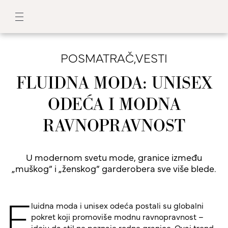
POSMATRAČ
,
VESTI
FLUIDNA MODA: UNISEX
ODEĆA I MODNA
RAVNOPRAVNOST
U modernom svetu mode, granice između
„muškog” i „ženskog” garderobera sve više blede.
F
luidna moda i unisex odeća postali su globalni
pokret koji promoviše modnu ravnopravnost –
ideju da stil ne poznaje rodne granice. Ovaj trend