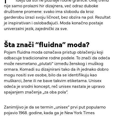
nije samo prolazni hir dizajnera, već odraz duboke
društvene promene: svako ima slobodu da kroz
garderobu izrazi svoju ličnost, bez obzira na pol. Rezultat
je inspirativan i oslobađajući. Moda konačno postaje
univerzalni jezik, zajednički za sve.
Šta znači “fluidna” moda?
Pojam fluidna moda označava pristup oblačenju koji
odbacuje tradicionalne rodne podele. To znači da odeća
može nesmetano „plutati” između ženskog i muškog
ormara. Komadi su dizajnirani tako da ih jednako dobro
mogu nositi sve osobe, bilo da se identifikuju kao
muškarci, žene ili ne bave takvim etiketama. Unisex
odeća je srodni koncept, reč unisex nastala je upravo
spajanjem značenja „za oba pola”.
Zanimljivo je da se termin „unisex“ prvi put popularno
pojavio 1968. godine, kada ga je New York Times