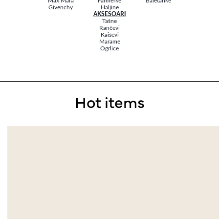
Max Mara
Farmerke
Baletanke
Givenchy
Haljine
AKSESOARI
Tašne
Rančevi
Kaiševi
Marame
Ogrlice
Hot items