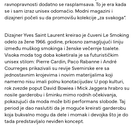
ravnopravnosti dodatno se rasplamsava. To je era kada
se i sam izraz unisex odomaćio. Modni magazini i
dizajneri počeli su da promovišu kolekcije „za svakoga”.
Dizajner Yves Saint Laurent kreirao je čuveni Le Smoking
odelo za žene 1966. godine, prkosno zamagljujući liniju
između muškog smokinga i ženske večernje toalete.
Visoka moda tog doba koketirala je sa futurističkim
unisex stilom: Pierre Cardin, Paco Rabanne i André
Courreges prikazivali su revije Svemirske ere sa
jednostavnim krojevima i novim materijalima koji
namerno nisu imali polnu konotacijudav. U pop kulturi,
rok zvezde poput David Bowiea i Mick Jaggera hrabro su
nosile garderobu i šminku mimo rodnih očekivanja,
pokazujući da moda može biti performans slobode. Taj
period je dao naslutiti da je moguće kreirati garderobu
koja bukvalno mogu da dele i momak i devojka što je do
tada predstavljalo neviđen koncept.