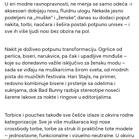
U eri modne ravnopravnosti, ne menja se samo odeća -i
aksesoari dobijaju novu, fluidnu ulogu. Nekada jasno
podeljeni na „muške“ i „ženske“, danas su dodaci poput
nakita, torbi, naočara i šešira postali potpuno unisex – i
sve ih više ljudi nosi bez obzira na pol.
Nakit je doživeo potpunu transformaciju. Ogrlice od
perlica, biseri, narukvice, pa čak i upadljive minđuše –
koje su donedavno važile isključivo za žensku modu –
sada se viđaju na muškarcima širom sveta, od modnih
pista do muzičkih festivala. Hari Stajls, na primer,
redovno kombinuje bisere i prstenje sa odelima i
suknjama, dok Bad Bunny razbija stereotipe noseći
šarene lakove za nokte i ringove u editorijalima.
Torbice i pouches takođe sve češće izlaze iz okvira rodne
kategorizacije. Sve je više muškaraca koji nose
crossbody torbe, torbe za struk ili praktične tote modele
– jednostavne, funkcionalne i vizuelno neutralne. U okviru