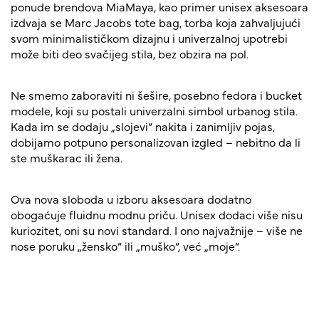
ponude brendova MiaMaya, kao primer unisex aksesoara
izdvaja se Marc Jacobs tote bag, torba koja zahvaljujući
svom minimalističkom dizajnu i univerzalnoj upotrebi
može biti deo svačijeg stila, bez obzira na pol.
Ne smemo zaboraviti ni šešire, posebno fedora i bucket
modele, koji su postali univerzalni simbol urbanog stila.
Kada im se dodaju „slojevi“ nakita i zanimljiv pojas,
dobijamo potpuno personalizovan izgled – nebitno da li
ste muškarac ili žena.
Ova nova sloboda u izboru aksesoara dodatno
obogaćuje fluidnu modnu priču. Unisex dodaci više nisu
kuriozitet, oni su novi standard. I ono najvažnije – više ne
nose poruku „žensko“ ili „muško“, već „moje“.