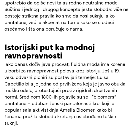
upotrebio da opiše novi talas rodno neutralne mode.
Suština i jednog i drugog koncepta jeste sloboda: više ne
postoje striktna pravila ko sme da nosi suknju, a ko
pantalone, već je akcenat na tome kako se u odeći
osećamo i šta ona poručuje o nama.
Istorijski put ka modnoj
ravnopravnosti
Iako danas doživljava procvat, fluidna moda ima korene
u borbi za ravnopravnost polova kroz istoriju. Još u 19.
veku odvažni pioniri su postavljali temelje: Luisa
Capetillo bila je jedna od prvih žena koja je javno obukla
muško odelo, protestujući protiv rigidnih društvenih
normi. Sredinom 1800-ih pojavile su se i “bloomers”
pantalone – udoban ženski pantalonasti kroj koji je
popularisala aktivistkinja Amelia Bloomer, kako bi
ženama pružila slobodu kretanja oslobođenu teških
suknji.