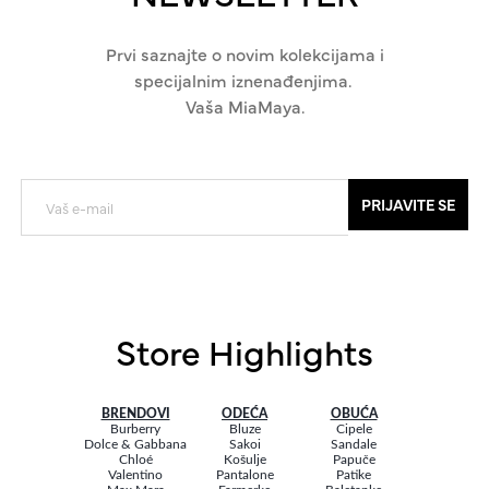
Prvi saznajte o novim kolekcijama i
specijalnim iznenađenjima.
Vaša MiaMaya.
PRIJAVITE SE
Store Highlights
BRENDOVI
ODEĆA
OBUĆA
Burberry
Bluze
Cipele
Dolce & Gabbana
Sakoi
Sandale
Chloé
Košulje
Papuče
Valentino
Pantalone
Patike