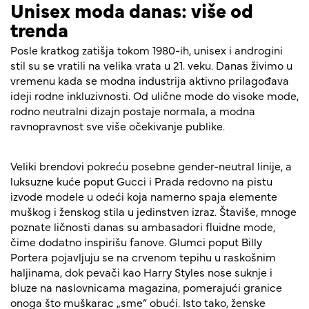
Unisex moda danas: više od
trenda
Posle kratkog zatišja tokom 1980-ih, unisex i androgini
stil su se vratili na velika vrata u 21. veku. Danas živimo u
vremenu kada se modna industrija aktivno prilagođava
ideji rodne inkluzivnosti. Od ulične mode do visoke mode,
rodno neutralni dizajn postaje normala, a modna
ravnopravnost sve više očekivanje publike.
Veliki brendovi pokreću posebne gender-neutral linije, a
luksuzne kuće poput Gucci i Prada redovno na pistu
izvode modele u odeći koja namerno spaja elemente
muškog i ženskog stila u jedinstven izraz. Štaviše, mnoge
poznate ličnosti danas su ambasadori fluidne mode,
čime dodatno inspirišu fanove. Glumci poput Billy
Portera pojavljuju se na crvenom tepihu u raskošnim
haljinama, dok pevači kao Harry Styles nose suknje i
bluze na naslovnicama magazina, pomerajući granice
onoga što muškarac „sme” obući. Isto tako, ženske