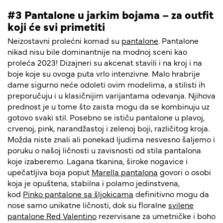
#3 Pantalone u jarkim bojama – za outfit
koji će svi primetiti
Neizostavni prolećni komad su
pantalone
. Pantalone
nikad nisu bile dominantnije na modnoj sceni kao
proleća 2023! Dizajneri su akcenat stavili i na kroj i na
boje koje su ovoga puta vrlo intenzivne. Malo hrabrije
dame sigurno neće odoleti ovim modelima, a stilisti ih
preporučuju i u klasičnijim varijantama odevanja. Njihova
prednost je u tome što zaista mogu da se kombinuju uz
gotovo svaki stil. Posebno se ističu pantalone u plavoj,
crvenoj, pink, narandžastoj i zelenoj boji, različitog kroja.
Možda niste znali ali ponekad ljudima nesvesno šaljemo i
poruku o našoj ličnosti u zavisnosti od stila pantalona
koje izaberemo. Lagana tkanina, široke nogavice i
upečatljiva boja poput
Marella pantalona
govori o osobi
koja je opuštena, stabilna i polamo jedinstvena,
kod
Pinko pantalone sa šljokicama
definitivno mogu da
nose samo unikatne ličnosti, dok su floralne
svilene
pantalone Red Valentino
rezervisane za umetničke i boho