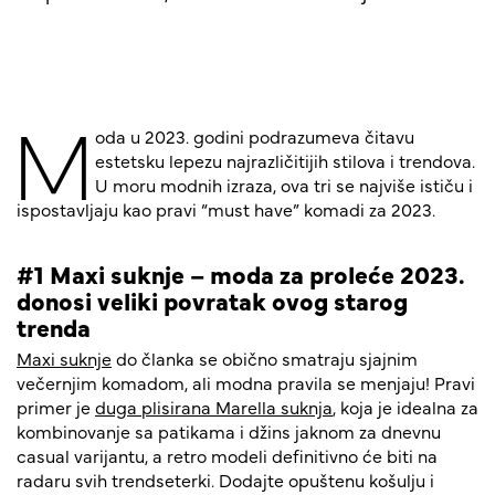
M
oda u 2023. godini podrazumeva čitavu
estetsku lepezu najrazličitijih stilova i trendova.
U moru modnih izraza, ova tri se najviše ističu i
ispostavljaju kao pravi “must have” komadi za 2023.
#1 Maxi suknje – moda za proleće 2023.
donosi veliki povratak ovog starog
trenda
Maxi suknje
do članka se obično smatraju sjajnim
večernjim komadom, ali modna pravila se menjaju! Pravi
primer je
duga plisirana Marella suknja
, koja je idealna za
kombinovanje sa patikama i džins jaknom za dnevnu
casual varijantu, a retro modeli definitivno će biti na
radaru svih trendseterki. Dodajte opuštenu košulju i