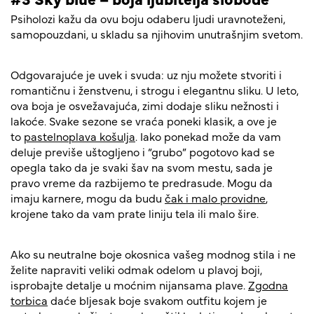
Psiholozi kažu da ovu boju odaberu ljudi uravnoteženi,
samopouzdani, u skladu sa njihovim unutrašnjim svetom.
Odgovarajuće je uvek i svuda: uz nju možete stvoriti i
romantičnu i ženstvenu, i strogu i elegantnu sliku. U leto,
ova boja je osvežavajuća, zimi dodaje sliku nežnosti i
lakoće. Svake sezone se vraća poneki klasik, a ove je
to
pastelnoplava košulja
. Iako ponekad može da vam
deluje previše uštogljeno i “grubo” pogotovo kad se
opegla tako da je svaki šav na svom mestu, sada je
pravo vreme da razbijemo te predrasude. Mogu da
imaju karnere, mogu da budu
čak i malo providne
,
krojene tako da vam prate liniju tela ili malo šire.
Ako su neutralne boje okosnica vašeg modnog stila i ne
želite napraviti veliki odmak odelom u plavoj boji,
isprobajte detalje u moćnim nijansama plave.
Zgodna
torbica
daće bljesak boje svakom outfitu kojem je