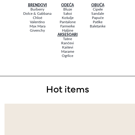
BRENDOVI
ODEĆA
OBUĆA
Burberry
Bluze
Cipele
Dolce & Gabbana
Sakoi
Sandale
Chloé
Košulje
Papuče
Valentino
Pantalone
Patike
Max Mara
Farmerke
Baletanke
Givenchy
Haljine
AKSESOARI
Tašne
Rančevi
Kaiševi
Marame
Ogrlice
Hot items