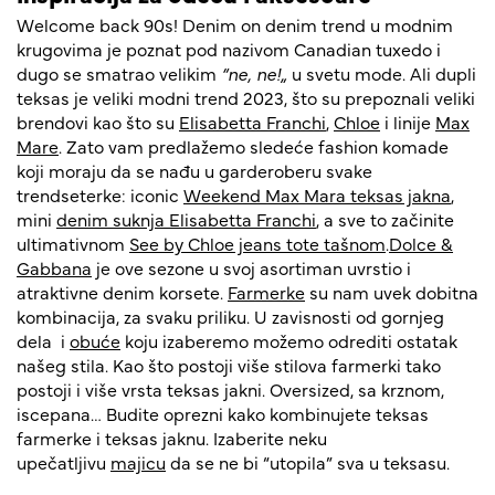
Welcome back 90s! Denim on denim trend u modnim
krugovima je poznat pod nazivom Canadian tuxedo i
dugo se smatrao velikim
“ne, ne!„
u svetu mode. Ali dupli
teksas je veliki modni trend 2023, što su prepoznali veliki
brendovi kao što su
Elisabetta Franchi
,
Chloe
i linije
Max
Mare
. Zato vam predlažemo sledeće fashion komade
koji moraju da se nađu u garderoberu svake
trendseterke: iconic
Weekend Max Mara teksas jakna
,
mini
denim suknja Elisabetta Franchi
, a sve to začinite
ultimativnom
See by Chloe jeans tote tašnom
.
Dolce &
Gabbana
je ove sezone u svoj asortiman uvrstio i
atraktivne denim korsete.
Farmerke
su nam uvek dobitna
kombinacija, za svaku priliku. U zavisnosti od gornjeg
dela i
obuće
koju izaberemo možemo odrediti ostatak
našeg stila. Kao što postoji više stilova farmerki tako
postoji i više vrsta teksas jakni. Oversized, sa krznom,
iscepana… Budite oprezni kako kombinujete teksas
farmerke i teksas jaknu. Izaberite neku
upečatljivu
majicu
da se ne bi “utopila” sva u teksasu.