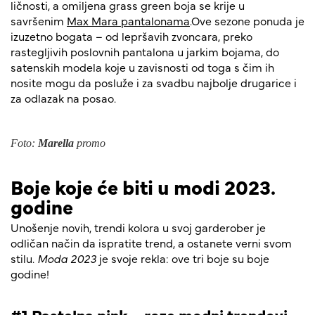
ličnosti, a omiljena grass green boja se krije u
savršenim
Max Mara pantalonama
.Ove sezone ponuda je
izuzetno bogata – od lepršavih zvoncara, preko
rastegljivih poslovnih pantalona u jarkim bojama, do
satenskih modela koje u zavisnosti od toga s čim ih
nosite mogu da posluže i za svadbu najbolje drugarice i
za odlazak na posao.
Foto:
Marella
promo
Boje koje će biti u modi 2023.
godine
Unošenje novih, trendi kolora u svoj garderober je
odličan način da ispratite trend, a ostanete verni svom
stilu.
Moda 2023
je svoje rekla: ove tri boje su boje
godine!
#1 Pastelna pink – roze modni trendovi