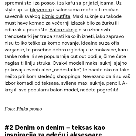
spremni ste i za posao, i za kafu sa prijateljicama. Uz
style up sa
blejzerom
i salonkama može biti moćan
saveznik svakog
biznis outfita
. Maxi suknje su takođe
must have komad za večernji izlazak bilo za žurku ili
odlazak u pozorište.
Balon suknje
nisu izbor svih
trendseterki jer treba znati kako ih izneti, iako zapravo
nisu toliko teške za kombinovanje. Idealne su za ofis
varijante, te posebno dobro izgledaju uz mokasine, kao i
tanke rolke ili sve popularnije cut out bodije, čime ćete
naglasiti liniju struka. Ovakvi modeli maksi suknji sjajno
prikrivaju eventualne „nedostatke“, te bacite oko na tako
nešto prilikom sledećg shoppinga. Nevezano da li su vaš
izbor komadi od teksasa, svilene maxi suknje, pencil, A-
kroj ili sve popularni balon model, nećete pogrešiti!
Foto:
Pinko
promo
#2 Denim on denim – teksas kao
inspiracija za odeću i aksesoare