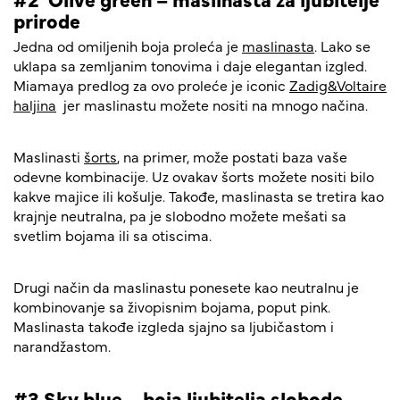
prirode
Jedna od omiljenih boja proleća je
maslinasta
. Lako se
uklapa sa zemljanim tonovima i daje elegantan izgled.
Miamaya predlog za ovo proleće je iconic
Zadig&Voltaire
haljina
jer maslinastu možete nositi na mnogo načina.
Maslinasti
šorts
, na primer, može postati baza vaše
odevne kombinacije. Uz ovakav šorts možete nositi bilo
kakve majice ili košulje. Takođe, maslinasta se tretira kao
krajnje neutralna, pa je slobodno možete mešati sa
svetlim bojama ili sa otiscima.
Drugi način da maslinastu ponesete kao neutralnu je
kombinovanje sa živopisnim bojama, poput pink.
Maslinasta takođe izgleda sjajno sa ljubičastom i
narandžastom.
#3 Sky blue – boja ljubitelja slobode