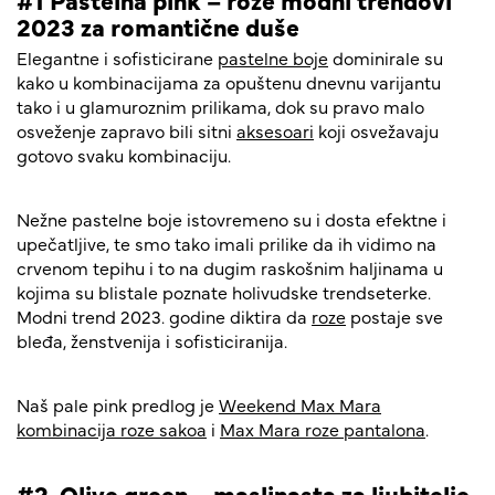
2023 za romantične duše
Elegantne i sofisticirane
pastelne boje
dominirale su
kako u kombinacijama za opuštenu dnevnu varijantu
tako i u glamuroznim prilikama, dok su pravo malo
osveženje zapravo bili sitni
aksesoari
koji osvežavaju
gotovo svaku kombinaciju.
Nežne pastelne boje istovremeno su i dosta efektne i
upečatljive, te smo tako imali prilike da ih vidimo na
crvenom tepihu i to na dugim raskošnim haljinama u
kojima su blistale poznate holivudske trendseterke.
Modni trend 2023. godine diktira da
roze
postaje sve
bleđa, ženstvenija i sofisticiranija.
Naš pale pink predlog je
Weekend Max Mara
kombinacija roze sakoa
i
Max Mara roze pantalona
.
#2 Olive green – maslinasta za ljubitelje