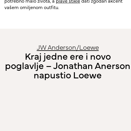
potrebno malo života, a
plave štikle
dati zgodan akcent
vašem omiljenom outfitu.
JW Anderson/Loewe
Kraj jedne ere i novo
poglavlje – Jonathan Anerson
napustio Loewe