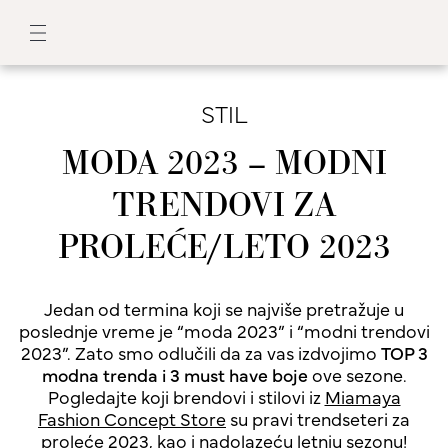
STIL
MODA 2023 – MODNI
TRENDOVI ZA
PROLEĆE/LETO 2023
Jedan od termina koji se najviše pretražuje u
poslednje vreme je “moda 2023” i “modni trendovi
2023”. Zato smo odlučili da za vas izdvojimo
TOP 3
modna trenda i 3 must have boje
ove sezone.
Pogledajte koji brendovi i stilovi iz
Miamaya
Fashion Concept Store
su pravi trendseteri za
proleće 2023, kao i nadolazeću letnju sezonu!