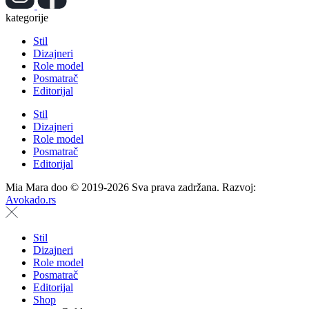
kategorije
Stil
Dizajneri
Role model
Posmatrač
Editorijal
Stil
Dizajneri
Role model
Posmatrač
Editorijal
Mia Mara doo © 2019-2026 Sva prava zadržana. Razvoj:
Avokado.rs
Stil
Dizajneri
Role model
Posmatrač
Editorijal
Shop