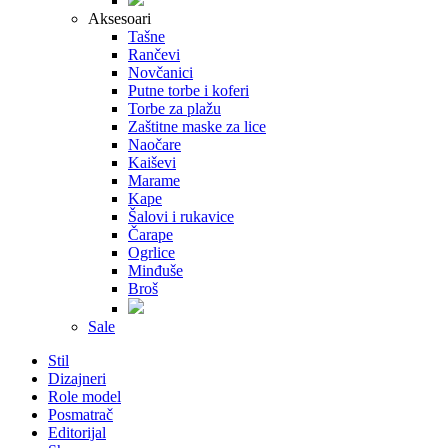
Aksesoari
Tašne
Rančevi
Novčanici
Putne torbe i koferi
Torbe za plažu
Zaštitne maske za lice
Naočare
Kaiševi
Marame
Kape
Šalovi i rukavice
Čarape
Ogrlice
Minđuše
Broš
Sale
Stil
Dizajneri
Role model
Posmatrač
Editorijal