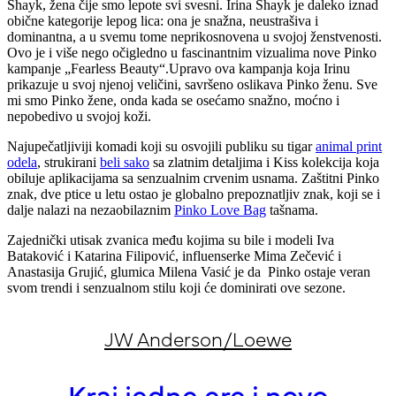
Shayk, žena čije smo lepote svi svesni. Irina Shayk je daleko iznad
obične kategorije lepog lica: ona je snažna, neustrašiva i
dominantna, a u svemu tome neprikosnovena u svojoj ženstvenosti.
Ovo je i više nego očigledno u fascinantnim vizualima nove Pinko
kampanje „Fearless Beauty“.Upravo ova kampanja koja Irinu
prikazuje u svoj njenoj veličini, savršeno oslikava Pinko ženu. Sve
mi smo Pinko žene, onda kada se osećamo snažno, moćno i
nepobedivo u svojoj koži.
Najupečatljiviji komadi koji su osvojili publiku su tigar
animal print
odela
, strukirani
beli sako
sa zlatnim detaljima i Kiss kolekcija koja
obiluje aplikacijama sa senzualnim crvenim usnama. Zaštitni Pinko
znak, dve ptice u letu ostao je globalno prepoznatljiv znak, koji se i
dalje nalazi na nezaobilaznim
Pinko Love Bag
tašnama.
Zajednički utisak zvanica među kojima su bile i modeli Iva
Bataković i Katarina Filipović, influenserke Mima Zečević i
Anastasija Grujić, glumica Milena Vasić je da Pinko ostaje veran
svom trendi i senzualnom stilu koji će dominirati ove sezone.
JW Anderson/Loewe
Kraj jedne ere i novo