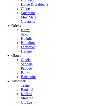
Burberry
Dolce & Gabbana
Chloé
Valentino
Max Mara
Givenchy
Odeća
Bluze
Sakoi
Košulje
Pantalone
Farmerke
Haljine
Obuća
Cipele
Sandale
Papuče
Patike
Baletanke
Aksesoari
Tašne
Rančevi
Kaiševi
Marame
Ogrlice