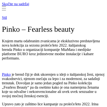
Skočite na sadržaj
Stil
Pinko – Fearless beauty
Krajem marta odabranim zvanicama je ekskluzivno predstavljena
nova kolekcija za sezonu proleće/leto 2022. italijanskog
brenda Pinko u organizaciji kompanije MiaMara i medijske
platforme BURO kroz jedinstvene modne instalacije i kabare
performans.
Pinko
je brend čiji je dnk ukorenjen u ideji o italijanskoj ženi, njenoj
svakodnevici, njenom osećaju za lepo i za modernost, za sadašnji
trenutak. Dovoljan je samo jedan pogled na Pinko kolekciju
„Fearless Beauty“ pa da osetimo kako je ona namenjena ženama
koje su odvažne i nekonvencionalne ali uvek uvek senzualne u
svojoj moćnoj ženskoj esenciji.
Upravo zato je zaštitno lice kampanje za proleće/leto 2022. Irina