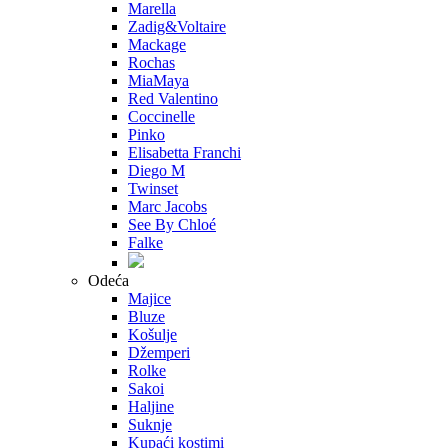
Marella
Zadig&Voltaire
Mackage
Rochas
MiaMaya
Red Valentino
Coccinelle
Pinko
Elisabetta Franchi
Diego M
Twinset
Marc Jacobs
See By Chloé
Falke
Odeća
Majice
Bluze
Košulje
Džemperi
Rolke
Sakoi
Haljine
Suknje
Kupaći kostimi