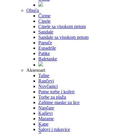
Obuća
Čizme
Cipele
Cipele sa visokom petom
Sandale
Sandale sa visokom petom
Papuče
Espadrile
Patike
Baletanke
Aksesoari
Tašne
Rančevi
Novčanici
Putne torbe i koferi
Torbe za plažu
Zaštitne maske za lice
Naočare
Kaiševi
Marame
Kape
Šalovi i rukavice