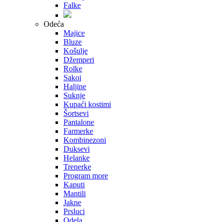
Falke
Odeća
Majice
Bluze
Košulje
Džemperi
Rolke
Sakoi
Haljine
Suknje
Kupaći kostimi
Šortsevi
Pantalone
Farmerke
Kombinezoni
Duksevi
Helanke
Trenerke
Program more
Kaputi
Mantili
Jakne
Prsluci
Odela