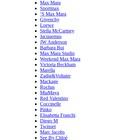
Max Mara
Sportmax
‘S Max Mara
Givenchy
Loewe
Stella McCartney
Jacquemus
JW Anderson
Barbara Bui
Max Mara Studio
Weekend Max Mara
Victoria Beckham
Marella
Zadig&Voltaire
Mackage
Rochas
MiaMaya
Red Valentino
Coccinelle
Pinko
Elisabetta Franchi
Diego M
Twinset
Marc Jacobs
See By Chloé