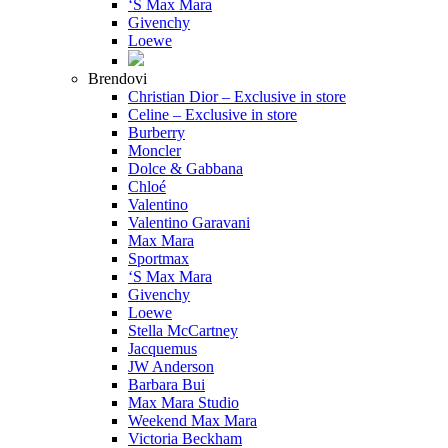
‘S Max Mara
Givenchy
Loewe
Brendovi
Christian Dior – Exclusive in store
Celine – Exclusive in store
Burberry
Moncler
Dolce & Gabbana
Chloé
Valentino
Valentino Garavani
Max Mara
Sportmax
‘S Max Mara
Givenchy
Loewe
Stella McCartney
Jacquemus
JW Anderson
Barbara Bui
Max Mara Studio
Weekend Max Mara
Victoria Beckham