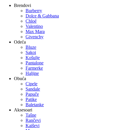
Brendovi
Burberry
Dolce & Gabbana
Chloé
Valentino
Max Mara
Givenchy
Odeća
Bluze
Sakoi
Košulje
Pantalone
Farmerke
Haljine
Obuća
Cipele
Sandale
Papuče
Patike
Baletanke
Aksesoari
Tašne
Rančevi
Kaiševi