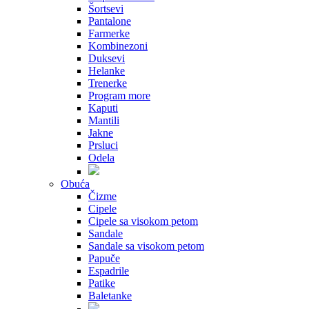
Šortsevi
Pantalone
Farmerke
Kombinezoni
Duksevi
Helanke
Trenerke
Program more
Kaputi
Mantili
Jakne
Prsluci
Odela
Obuća
Čizme
Cipele
Cipele sa visokom petom
Sandale
Sandale sa visokom petom
Papuče
Espadrile
Patike
Baletanke