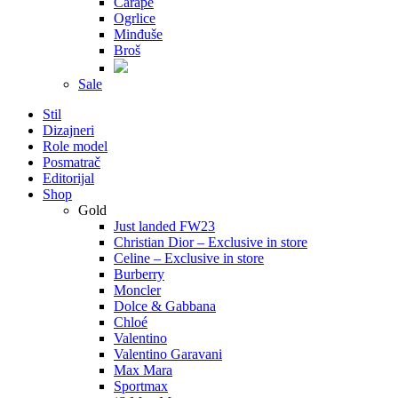
Čarape
Ogrlice
Minđuše
Broš
Sale
Stil
Dizajneri
Role model
Posmatrač
Editorijal
Shop
Gold
Just landed FW23
Christian Dior – Exclusive in store
Celine – Exclusive in store
Burberry
Moncler
Dolce & Gabbana
Chloé
Valentino
Valentino Garavani
Max Mara
Sportmax