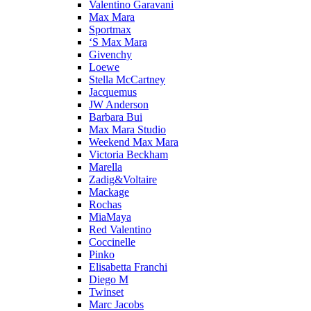
Valentino Garavani
Max Mara
Sportmax
‘S Max Mara
Givenchy
Loewe
Stella McCartney
Jacquemus
JW Anderson
Barbara Bui
Max Mara Studio
Weekend Max Mara
Victoria Beckham
Marella
Zadig&Voltaire
Mackage
Rochas
MiaMaya
Red Valentino
Coccinelle
Pinko
Elisabetta Franchi
Diego M
Twinset
Marc Jacobs