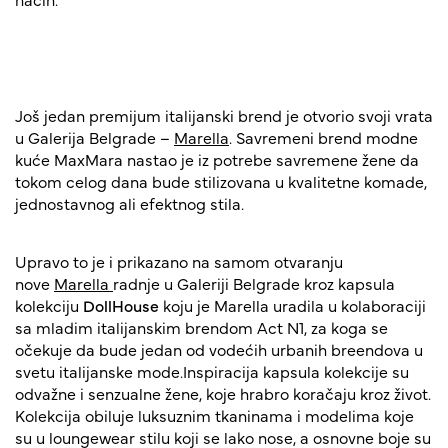
Još jedan premijum italijanski brend je otvorio svoji vrata
u Galerija Belgrade –
Marella
. Savremeni brend modne
kuće MaxMara nastao je iz potrebe savremene žene da
tokom celog dana bude stilizovana u kvalitetne komade,
jednostavnog ali efektnog stila.
Upravo to je i prikazano na samom otvaranju
nove
Marella
radnje u Galeriji Belgrade kroz kapsula
kolekciju
DollHouse
koju je Marella uradila u kolaboraciji
sa mladim italijanskim brendom Act N1, za koga se
očekuje da bude jedan od vodećih urbanih breendova u
svetu italijanske mode.Inspiracija kapsula kolekcije su
odvažne i senzualne žene, koje hrabro koračaju kroz život.
Kolekcija obiluje luksuznim tkaninama i modelima koje
su u loungewear stilu koji se lako nose, a osnovne boje su