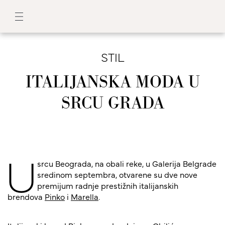
STIL
ITALIJANSKA MODA U
SRCU GRADA
U
srcu Beograda, na obali reke, u Galerija Belgrade
sredinom septembra, otvarene su dve nove
premijum radnje prestižnih italijanskih
brendova
Pinko
i
Marella
.