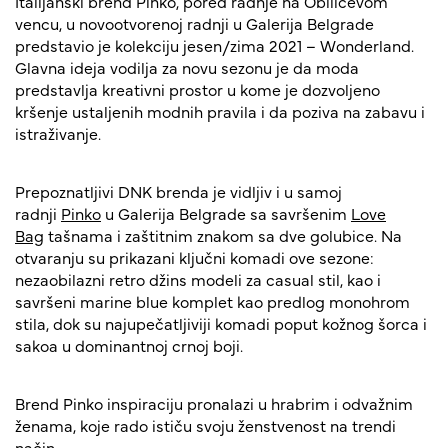
Italijanski brend Pinko, pored radnje na Obilićevom
vencu, u novootvorenoj radnji u Galerija Belgrade
predstavio je kolekciju jesen/zima 2021 – Wonderland.
Glavna ideja vodilja za novu sezonu je da moda
predstavlja kreativni prostor u kome je dozvoljeno
kršenje ustaljenih modnih pravila i da poziva na zabavu i
istraživanje.
Prepoznatljivi DNK brenda je vidljiv i u samoj
radnji
Pinko
u Galerija Belgrade sa savršenim
Love
Bag
tašnama i zaštitnim znakom sa dve golubice. Na
otvaranju su prikazani ključni komadi ove sezone:
nezaobilazni retro džins modeli za casual stil, kao i
savršeni marine blue komplet kao predlog monohrom
stila, dok su najupečatljiviji komadi poput kožnog šorca i
sakoa u dominantnoj crnoj boji.
Brend Pinko inspiraciju pronalazi u hrabrim i odvažnim
ženama, koje rado ističu svoju ženstvenost na trendi
način.