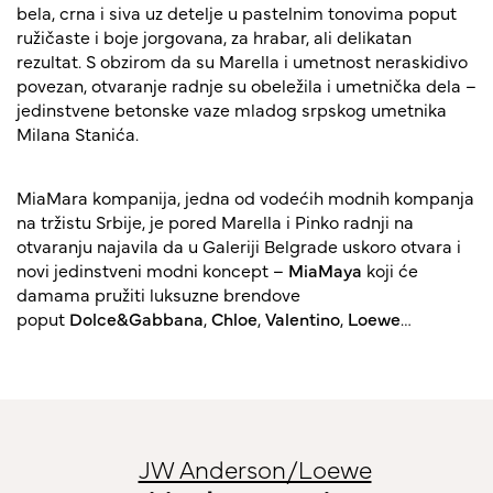
bela, crna i siva uz detelje u pastelnim tonovima poput
ružičaste i boje jorgovana, za hrabar, ali delikatan
rezultat. S obzirom da su Marella i umetnost neraskidivo
povezan, otvaranje radnje su obeležila i umetnička dela –
jedinstvene betonske vaze mladog srpskog umetnika
Milana Stanića.
MiaMara kompanija, jedna od vodećih modnih kompanja
na tržistu Srbije, je pored Marella i Pinko radnji na
otvaranju najavila da u Galeriji Belgrade uskoro otvara i
novi jedinstveni modni koncept –
MiaMaya
koji će
damama pružiti luksuzne brendove
poput
Dolce&Gabbana
,
Chloe
,
Valentino
,
Loewe
…
JW Anderson/Loewe