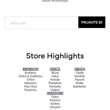
PRIJAVITE SE
Store Highlights
BRENDOVI
ODEĆA
OBUĆA
Burberry
Bluze
Cipele
Dolce & Gabbana
Sakoi
Sandale
Chloé
Košulje
Papuče
Valentino
Pantalone
Patike
Max Mara
Farmerke
Baletanke
Givenchy
Haljine
AKSESOARI
Tašne
Rančevi
Kaiševi
Marame