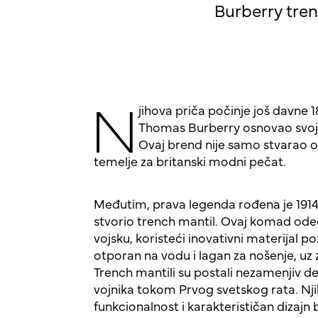
Burberry tren
N
jihova priča počinje još davne 
Thomas Burberry osnovao svoju
Ovaj brend nije samo stvarao o
temelje za britanski modni pečat.
Međutim, prava legenda rođena je 1914
stvorio trench mantil. Ovaj komad ode
vojsku, koristeći inovativni materijal 
otporan na vodu i lagan za nošenje, uz 
Trench mantili su postali nezamenjiv d
vojnika tokom Prvog svetskog rata. Njih
funkcionalnost i karakterističan dizajn b