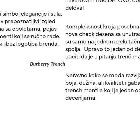
delova!
simbol elegancije i stila,
v prepoznatljivi izgled
Kompleksnost kroja posebna j
na sa epoletama, pojas
nova check dezena sa unutraš
menti koji se ručno rade.
su samo na jednom delu tačnije
k i bez logotipa brenda.
spolja. Upravo to jedan od 
uočiti da je u pitanju trenč 
Burberry Trench
Naravno kako se moda razvija
boja, dužina, ali kvalitet i ga
trench mantila koji je jedan 
decenijama.