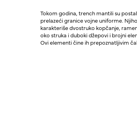
Tokom godina, trench mantili su postali 
prelazeći granice vojne uniforme. Njiho
karakteriše dvostruko kopčanje, rame
oko struka i duboki džepovi i brojni ele
Ovi elementi čine ih prepoznatljivim ča