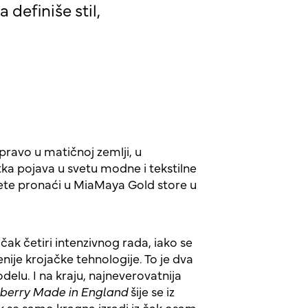
definiše stil,
pravo u matičnoj zemlji, u
etka pojava u svetu modne i tekstilne
žete pronaći u MiaMaya Gold store u
čak četiri intenzivnog rada, iako se
ije krojačke tehnologije. To je dva
delu. I na kraju, najneverovatnija
berry Made in England
šije se iz
 se samo kragna izradi iz čak osam