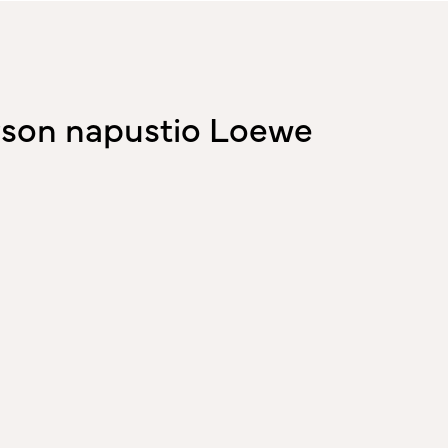
erson napustio Loewe