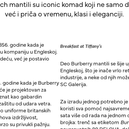
ch mantili su iconic komad koji ne samo da 
već i priča o vremenu, klasi i eleganciji.
1856. godine kada je
Breakfast at Tiffany’s
 kompaniju u Engleskoj.
deću, već je postavio
Deo Burberry mantili se šije u
Engleskoj, što je inače vrlo r
industrije, a neke od njih mo
. godine kada je Burberry
SC Galerija.
će je projektovan za
poznat kao gabardin
Za izradu jednog potrebno je 
zaštitu od udara vetra.
koristi sva pomoć najsavremen
eo uniforme britanskih
sata više od rada na jednom o
ova izdržljivost,
brojka: trenč sa etiketom
Bur
rzo su privukli pažnju.
neverovatnih 80 DELOVA, dok