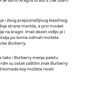
e i zbog prepoznatljivog klasičnog
nje strane mantila, a prvi modeli
 na kragni imali dezen vidljiv je i
detalja po kome odmah možete
marke
Burberry
.
 tako i Burberry menja paletu
bardin su ostali zaštitni znak Burberry
od komada koji možete nositi