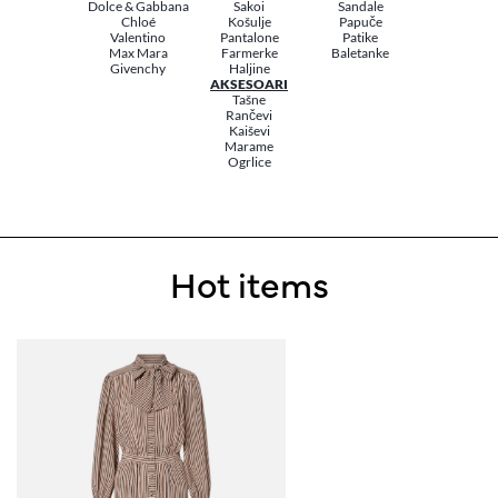
Dolce & Gabbana
Sakoi
Sandale
Chloé
Košulje
Papuče
Valentino
Pantalone
Patike
Max Mara
Farmerke
Baletanke
Givenchy
Haljine
AKSESOARI
Tašne
Rančevi
Kaiševi
Marame
Ogrlice
Hot items