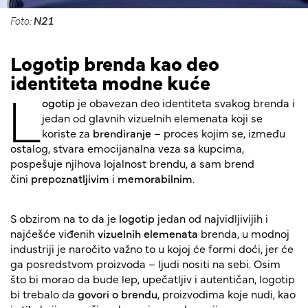
Foto:
N21
Logotip brenda kao deo
identiteta modne kuće
L
ogotip
je obavezan deo identiteta svakog brenda i
jedan od glavnih vizuelnih elemenata koji se
koriste za
brendiranje
– proces kojim se, između
ostalog, stvara emocijanalna veza sa kupcima,
pospešuje njihova lojalnost brendu, a sam brend
čini
prepoznatljivim
i
memorabilnim
.
S obzirom na to da je
logotip
jedan od najvidljivijih i
najćešće viđenih
vizuelnih elemenata
brenda, u modnoj
industriji je naročito važno to u kojoj će formi doći, jer će
ga posredstvom proizvoda – ljudi nositi na sebi. Osim
što bi morao da bude lep, upečatljiv i autentičan, logotip
bi trebalo da
govori o brendu
, proizvodima koje nudi, kao