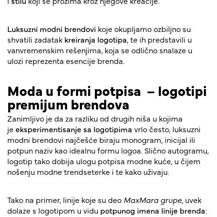
i
stilu
koji se prožima kroz njegove kreacije.
Luksuzni modni brendovi
koje okupljamo ozbiljno su
shvatili zadatak
kreiranja logotipa
, te ih predstavili u
vanvremenskim rešenjima, koja se odlično snalaze u
ulozi reprezenta esencije brenda.
Moda u formi potpisa – logotipi
premijum brendova
Zanimljivo je da za razliku od drugih niša u kojima
je
eksperimentisanje sa logotipima
vrlo često, luksuzni
modni brendovi najčešće biraju monogram, inicijal ili
potpun naziv kao idealnu formu logoa. Slično autogramu,
logotip tako dobija ulogu potpisa modne kuće, u čijem
nošenju modne trendseterke i te kako uživaju.
Tako na primer, linije koje su deo
MaxMara grupe
, uvek
dolaze s logotipom u vidu
potpunog imena linije brenda
: