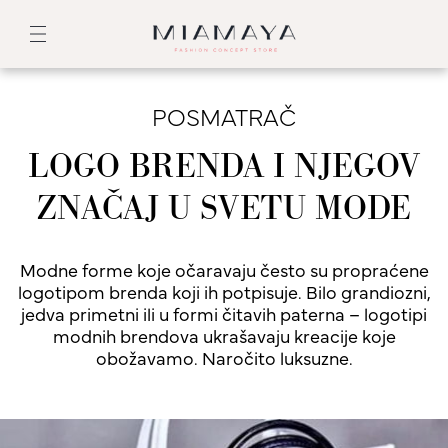
POSMATRAČ
LOGO BRENDA I NJEGOV
ZNAČAJ U SVETU MODE
Modne forme koje očaravaju često su propraćene
logotipom brenda koji ih potpisuje. Bilo grandiozni,
jedva primetni ili u formi čitavih paterna – logotipi
modnih brendova ukrašavaju kreacije koje
obožavamo. Naročito luksuzne.