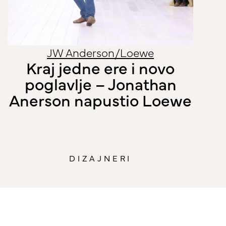
Fe
it
JW Anderson/Loewe
Kraj jedne ere i novo
poglavlje – Jonathan
Anerson napustio Loewe
DIZAJNERI