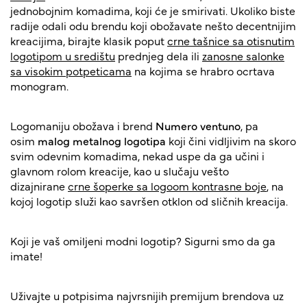
jednobojnim komadima, koji će je smirivati. Ukoliko biste
radije odali odu brendu koji obožavate nešto decentnijim
kreacijima, birajte klasik poput
crne tašnice sa otisnutim
logotipom u središtu
prednjeg dela ili
zanosne salonke
sa visokim potpeticama
na kojima se hrabro ocrtava
monogram.
Logomaniju obožava i brend
Numero ventuno
, pa
osim
malog metalnog logotipa
koji čini vidljivim na skoro
svim odevnim komadima, nekad uspe da ga učini i
glavnom rolom kreacije, kao u slučaju vešto
dizajnirane
crne šoperke sa logoom kontrasne boje
, na
kojoj logotip služi kao savršen otklon od sličnih kreacija.
Koji je vaš omiljeni modni logotip? Sigurni smo da ga
imate!
Uživajte u potpisima najvrsnijih premijum brendova uz