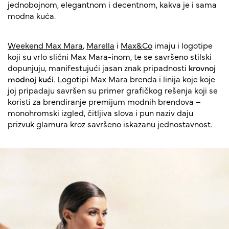
jednobojnom, elegantnom i decentnom, kakva je i sama
modna kuća.
Weekend Max Mara
,
Marella
i
Max&Co
imaju i logotipe
koji su vrlo slični Max Mara-inom, te se savršeno stilski
dopunjuju, manifestujući jasan znak pripadnosti
krovnoj
modnoj kući
. Logotipi Max Mara brenda i linija koje koje
joj pripadaju savršen su primer grafičkog rešenja koji se
koristi za brendiranje premijum modnih brendova –
monohromski izgled, čitljiva slova i pun naziv daju
prizvuk glamura kroz savršeno iskazanu jednostavnost.