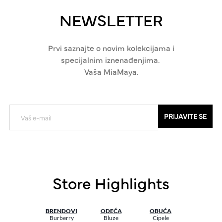
NEWSLETTER
Prvi saznajte o novim kolekcijama i
specijalnim iznenađenjima.
Vaša MiaMaya.
PRIJAVITE SE
Store Highlights
BRENDOVI
ODEĆA
OBUĆA
Burberry
Bluze
Cipele