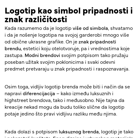
Logotip kao simbol pripadnosti i
znak različitosti
Kada razumemo da je logotip
više od simbola
, shvatamo
i da je nošenje logotipa na svojoj garderobi mnogo više
od obične ukrasne grafike. On je
znak pripadnosti
brendu
, estetici koju otelotvoruje, pa i vrednostima koje
zastupa.
Modni brendovi
svojim potpisom tako pružaju
poseban užitak svojim poklonicima i svaki odevni
predmet pretvaraju u znak pripadnosti i raspoznavanja.
Osim toga, vidljiv logotip brenda može biti i način da se
napravi
diferencijacija
– kako između luksuznih i
highstreet brendova, tako i međusobno. Nije tajna da
kreacije nekad mogu da budu toliko slične da logotip
potaje jedino što pravi vidljivu razliku među njima.
Kada dolazi s potpisom
luksuznog brenda
, logotip je tako