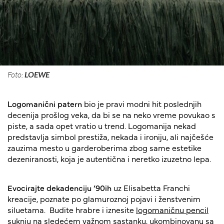
Foto:
LOEWE
Logomanični patern
bio je pravi modni hit poslednjih
decenija prošlog veka, da bi se na neko vreme povukao s
piste, a sada opet vratio u trend. Logomanija nekad
predstavlja simbol prestiža, nekada i ironiju, ali najčešće
zauzima mesto u garderoberima zbog same estetike
dezeniranosti, koja je autentična i neretko izuzetno lepa.
Evocirajte dekadenciju ‘90ih
uz Elisabetta Franchi
kreacije, poznate po glamuroznoj pojavi i ženstvenim
siluetama. Budite hrabre i iznesite
logomaničnu pencil
suknju
na sledećem važnom sastanku, ukombinovanu sa