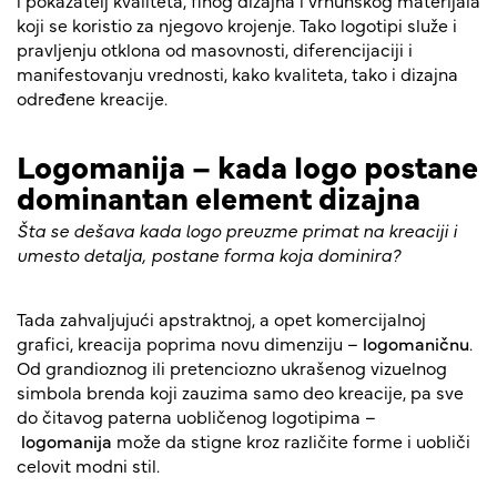
i pokazatelj kvaliteta, finog dizajna i vrhunskog materijala
koji se koristio za njegovo krojenje. Tako logotipi služe i
pravljenju otklona od masovnosti, diferencijaciji i
manifestovanju vrednosti, kako kvaliteta, tako i dizajna
određene kreacije.
Logomanija – kada logo postane
dominantan element dizajna
Šta se dešava kada logo preuzme primat na kreaciji i
umesto detalja, postane forma koja dominira?
Tada zahvaljujući apstraktnoj, a opet komercijalnoj
grafici, kreacija poprima novu dimenziju –
logomaničnu
.
Od grandioznog ili pretenciozno ukrašenog vizuelnog
simbola brenda koji zauzima samo deo kreacije, pa sve
do čitavog paterna uobličenog logotipima –
logomanija
može da stigne kroz različite forme i uobliči
celovit modni stil.